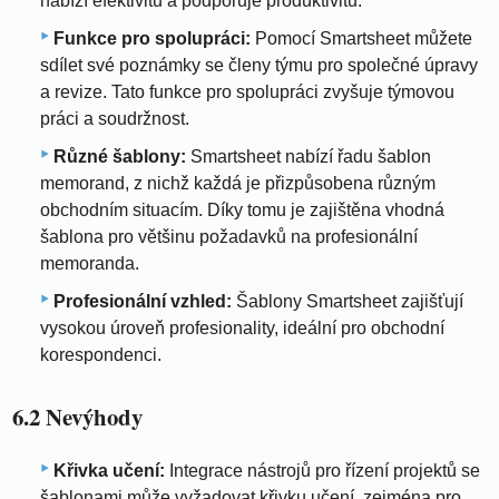
nabízí efektivitu a podporuje produktivitu.
Funkce pro spolupráci:
Pomocí Smartsheet můžete
sdílet své poznámky se členy týmu pro společné úpravy
a revize. Tato funkce pro spolupráci zvyšuje týmovou
práci a soudržnost.
Různé šablony:
Smartsheet nabízí řadu šablon
memorand, z nichž každá je přizpůsobena různým
obchodním situacím. Díky tomu je zajištěna vhodná
šablona pro většinu požadavků na profesionální
memoranda.
Profesionální vzhled:
Šablony Smartsheet zajišťují
vysokou úroveň profesionality, ideální pro obchodní
korespondenci.
6.2 Nevýhody
Křivka učení:
Integrace nástrojů pro řízení projektů se
šablonami může vyžadovat křivku učení, zejména pro