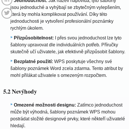
Jednoduchost:
Jak název napovídá, tyto šablony
jsou jednoduché a vyhýbají se zbytečným vylepšením,
která by mohla komplikovat používání. Díky této
jednoduchosti je vytvoření profesionální poznámky
rychlým úkolem.
Přizpůsobitelnost:
I přes svou jednoduchost lze tyto
šablony upravovat dle individuálních potřeb. Příručky
skutečně učí uživatele, jak efektivně přizpůsobit šablony.
Bezplatné použití:
WPS poskytuje všechny své
šablony poznámek Word zcela zdarma. Tento atribut by
mohl přilákat uživatele s omezeným rozpočtem.
5.2 Nevýhody
Omezené možnosti designu:
Zatímco jednoduchost
může být výhodná, šablony poznámek WPS mohou
postrádat složité designové prvky, které někteří uživatelé
hledají.