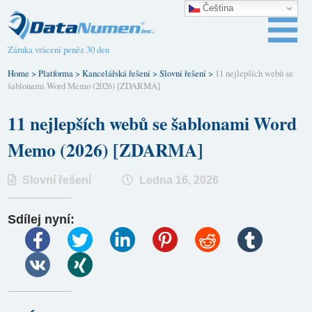
Čeština‎
Záruka vrácení peněz 30 den
Home
>
Platforma
>
Kancelářská řešení
>
Slovní řešení
>
11 nejlepších webů se
šablonami Word Memo (2026) [ZDARMA]
11 nejlepších webů se šablonami Word
Memo (2026) [ZDARMA]
Slovní řešení
Ledna 16, 2026
Sdílej nyní: