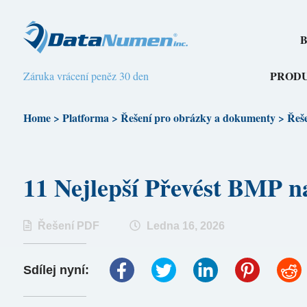
B
PROD
Záruka vrácení peněz 30 den
Home
>
Platforma
>
Řešení pro obrázky a dokumenty
>
Řeš
11 Nejlepší Převést BMP
Řešení PDF
Ledna 16, 2026
Sdílej nyní: