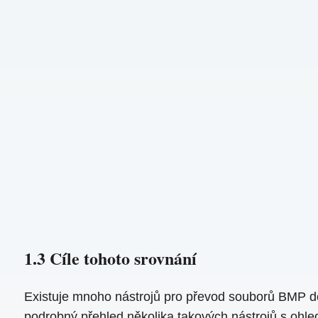
1.3 Cíle tohoto srovnání
Existuje mnoho nástrojů pro převod souborů BMP do
podrobný přehled několika takových nástrojů s ohl