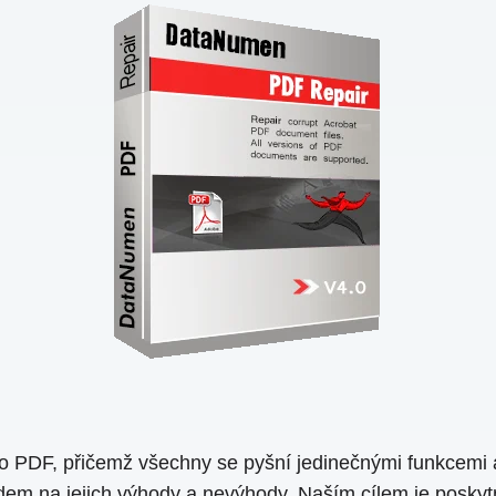
 PDF, přičemž všechny se pyšní jedinečnými funkcemi a
edem na jejich výhody a nevýhody. Naším cílem je poskyt