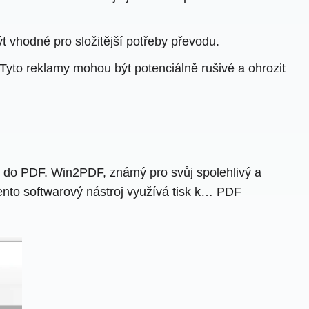
vhodné pro složitější potřeby převodu.
Tyto reklamy mohou být potenciálně rušivé a ohrozit
P do PDF. Win2PDF, známý pro svůj spolehlivý a
 Tento softwarový nástroj využívá tisk k… PDF