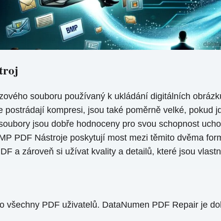
troj
zového souboru používaný k ukládání digitálních obrázků
e postrádají kompresi, jsou také poměrně velké, pokud jd
 soubory jsou dobře hodnoceny pro svou schopnost uchov
BMP PDF Nástroje poskytují most mezi těmito dvěma form
DF a zároveň si užívat kvality a detailů, které jsou vla
pro všechny PDF uživatelů. DataNumen PDF Repair je do