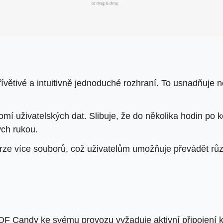
větivé a intuitivně jednoduché rozhraní. To usnadňuje n
í uživatelských dat. Slibuje, že do několika hodin po
ých rukou.
ze více souborů, což uživatelům umožňuje převádět rů
PDF Candy ke svému provozu vyžaduje aktivní připojení k