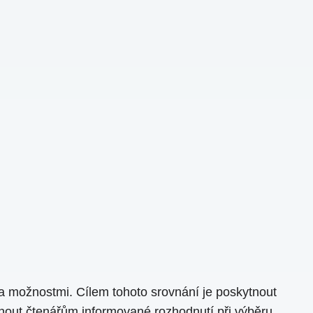
 možnostmi. Cílem tohoto srovnání je poskytnout
nout čtenářům informované rozhodnutí při výběru