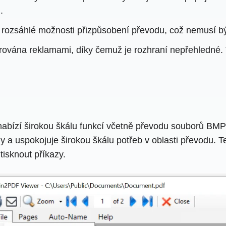
.
ozsáhlé možnosti přizpůsobení převodu, což nemusí být 
rována reklamami, díky čemuž je rozhraní nepřehledné. 
 nabízí širokou škálu funkcí včetně převodu souborů BM
irmy a uspokojuje širokou škálu potřeb v oblasti převodu.
tisknout příkazy.