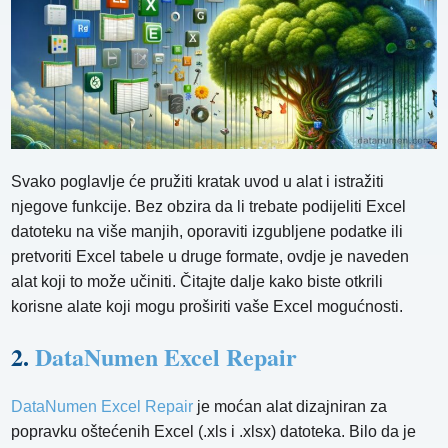
Svako poglavlje će pružiti kratak uvod u alat i istražiti
njegove funkcije. Bez obzira da li trebate podijeliti Excel
datoteku na više manjih, oporaviti izgubljene podatke ili
pretvoriti Excel tabele u druge formate, ovdje je naveden
alat koji to može učiniti. Čitajte dalje kako biste otkrili
korisne alate koji mogu proširiti vaše Excel mogućnosti.
2.
DataNumen Excel Repair
DataNumen Excel Repair
je moćan alat dizajniran za
popravku oštećenih Excel (.xls i .xlsx) datoteka. Bilo da je