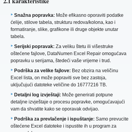
2.1 karakteristike
Snažna popravka:
Može efikasno oporaviti podatke
ćelije, stilove tabela, strukturu redova/kolona, ​​kao i
formatiranje, slike, grafikone ili druge objekte unutar
tabela.
Serijski popravak:
Za veliku štetu ili višestruke
oštećene fajlove, DataNumen Excel Repair omogućava
popravku u serijama, štedeći vaše vrijeme i trud.
Podrška za velike fajlove:
Bez obzira na veličinu
Excel lista, on može popraviti sve bez zastoja,
uključujući datoteke veličine do 16777216 TB.
Detaljni log izvještaji:
Može generirati potpune
detaljne izvještaje o procesu popravke, omogućavajući
vam da shvatite kako se oporavak odvijao.
Podrška za prevlačenje i ispuštanje:
Samo prevucite
oštećene Excel datoteke i ispustite ih u program za