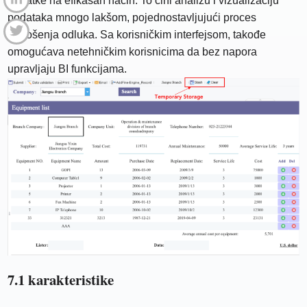
podatke na efikasan način. To čini analizu i vizualizaciju
podataka mnogo lakšom, pojednostavljujući proces
donošenja odluka. Sa korisničkim interfejsom, takođe
omogućava netehničkim korisnicima da bez napora
upravljaju BI funkcijama.
7.1 karakteristike