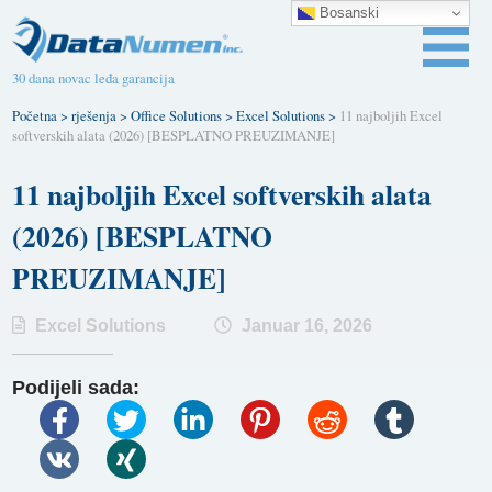
Bosanski
30 dana novac leđa garancija
Početna
>
rješenja
>
Office Solutions
>
Excel Solutions
>
11 najboljih Excel
softverskih alata (2026) [BESPLATNO PREUZIMANJE]
11 najboljih Excel softverskih alata
(2026) [BESPLATNO
PREUZIMANJE]
Excel Solutions
Januar 16, 2026
Podijeli sada: