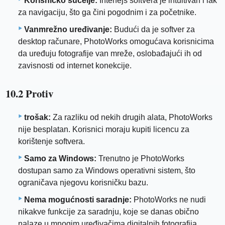
Korisničko sučelje:
Interfejs softvera je intuitivan i lak
za navigaciju, što ga čini pogodnim i za početnike.
Vanmrežno uređivanje:
Budući da je softver za
desktop računare, PhotoWorks omogućava korisnicima
da uređuju fotografije van mreže, oslobađajući ih od
zavisnosti od internet konekcije.
10.2 Protiv
trošak:
Za razliku od nekih drugih alata, PhotoWorks
nije besplatan. Korisnici moraju kupiti licencu za
korištenje softvera.
Samo za Windows:
Trenutno je PhotoWorks
dostupan samo za Windows operativni sistem, što
ograničava njegovu korisničku bazu.
Nema mogućnosti saradnje:
PhotoWorks ne nudi
nikakve funkcije za saradnju, koje se danas obično
nalaze u mnogim uređivačima digitalnih fotografija.