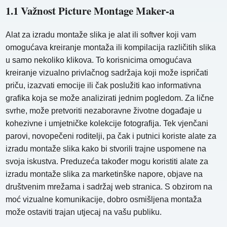
1.1 Važnost Picture Montage Maker-a
Alat za izradu montaže slika je alat ili softver koji vam
omogućava kreiranje montaža ili kompilacija različitih slika
u samo nekoliko klikova. To korisnicima omogućava
kreiranje vizualno privlačnog sadržaja koji može ispričati
priču, izazvati emocije ili čak poslužiti kao informativna
grafika koja se može analizirati jednim pogledom. Za lične
svrhe, može pretvoriti nezaboravne životne događaje u
kohezivne i umjetničke kolekcije fotografija. Tek vjenčani
parovi, novopečeni roditelji, pa čak i putnici koriste alate za
izradu montaže slika kako bi stvorili trajne uspomene na
svoja iskustva. Preduzeća također mogu koristiti alate za
izradu montaže slika za marketinške napore, objave na
društvenim mrežama i sadržaj web stranica. S obzirom na
moć vizualne komunikacije, dobro osmišljena montaža
može ostaviti trajan utjecaj na vašu publiku.