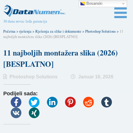
Bosanski
30 dana novac leđa garancija
Početna
>
rješenja
>
Rješenja za slike i dokumente
>
Photoshop Solutions
>
11
najboljih montažera slika (2026) [BESPLATNO]
11 najboljih montažera slika (2026)
[BESPLATNO]
Photoshop Solutions
Januar 16, 2026
Podijeli sada: