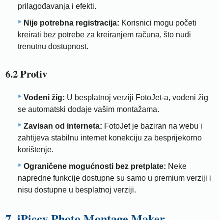
prilagođavanja i efekti.
Nije potrebna registracija:
Korisnici mogu početi
kreirati bez potrebe za kreiranjem računa, što nudi
trenutnu dostupnost.
6.2 Protiv
Vodeni žig:
U besplatnoj verziji FotoJet-a, vodeni žig
se automatski dodaje vašim montažama.
Zavisan od interneta:
FotoJet je baziran na webu i
zahtijeva stabilnu internet konekciju za besprijekorno
korištenje.
Ograničene mogućnosti bez pretplate:
Neke
napredne funkcije dostupne su samo u premium verziji i
nisu dostupne u besplatnoj verziji.
7. iPiccy Photo Montage Maker