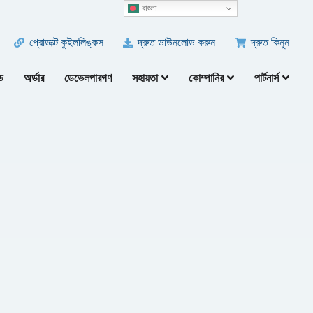
বাংলা
প্রোডাক্ট কুইললিঙ্কস
দ্রুত ডাউনলোড করুন
দ্রুত কিনুন
ড
অর্ডার
ডেভেলপারগণ
সহায়তা
কোম্পানির
পার্টনার্স