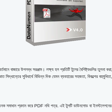
্তমানে বাজারে উপলব্ধ সরঞ্জাম। লক্ষ্য হল প্রতিটি টুলের বৈশিষ্ট্যগুলির তুলনা কর
ত সিদ্ধান্তের সুবিধার্থে বিভিন্ন দিক যেমন ব্যবহারের সহজতা, বিকল্পের বহুমুখিত
ধাজনক সমাধান প্রদান করে PDF নথি পত্র. এই টুলটি ডাউনলোড বা ইনস্টলেশনের প