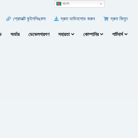
বাংলা
প্রোডাক্ট কুইললিঙ্কস
দ্রুত ডাউনলোড করুন
দ্রুত কিনুন
ড
অর্ডার
ডেভেলপারগণ
সহায়তা
কোম্পানির
পার্টনার্স