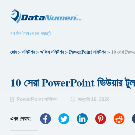
30 দিন টাকা ফেরত গ্যারান্টি
হোম
>
সলিউশন
>
অফিস সলিউশন
>
PowerPoint সলিউশন
>
10 সেরা Powe
10 সেরা PowerPoint ভিউয়ার টু
PowerPoint সলিউশন
জানুয়ারী 16, 2026
এখন শেয়ার: