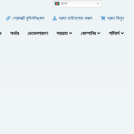
বাংলা
প্রোডাক্ট কুইললিঙ্কস
দ্রুত ডাউনলোড করুন
দ্রুত কিনুন
ড
অর্ডার
ডেভেলপারগণ
সহায়তা
কোম্পানির
পার্টনার্স