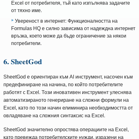
Excel от потребителя, тъй като изпълнява задачите
от тяхно име.
Увереност в интернет: Функционалността на
Formulas HQ е силно зависима от надеждна интернет
връзка, което може да бъде ограничение за някои
потребители.
6. SheetGod
SheetGod е ориентиран към AI инструмент, насочен към
предефиниране на начина, по който потребителите
работят с Excel. Този иновативен инструмент улеснява
автоматизираното генериране на сложни формули на
Excel, като по този начин елиминира необходимостта от
овладяване на сложния синтаксис на Excel.
SheetGod значително опростява операциите на Excel,
като превежда потребителските нужди, изразени на