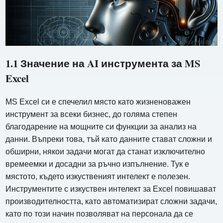
1.1 Значение на AI инструмента за MS
Excel
MS Excel си е спечелил място като жизненоважен
инструмент за всеки бизнес, до голяма степен
благодарение на мощните си функции за анализ на
данни. Въпреки това, тъй като данните стават сложни и
обширни, някои задачи могат да станат изключително
времеемки и досадни за ръчно изпълнение. Тук е
мястото, където изкуственият интелект е полезен.
Инструментите с изкуствен интелект за Excel повишават
производителността, като автоматизират сложни задачи,
като по този начин позволяват на персонала да се