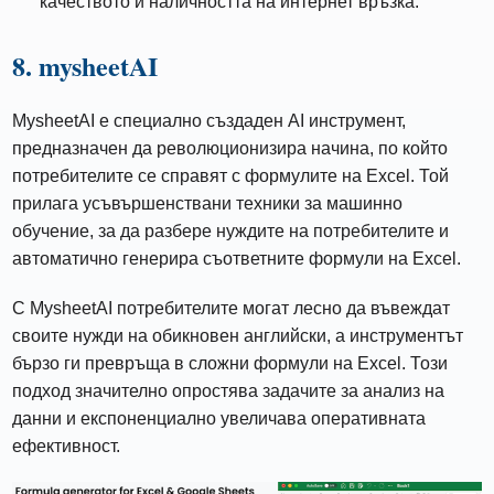
качеството и наличността на интернет връзка.
8. mysheetAI
MysheetAI е специално създаден AI инструмент,
предназначен да революционизира начина, по който
потребителите се справят с формулите на Excel. Той
прилага усъвършенствани техники за машинно
обучение, за да разбере нуждите на потребителите и
автоматично генерира съответните формули на Excel.
С MysheetAI потребителите могат лесно да въвеждат
своите нужди на обикновен английски, а инструментът
бързо ги превръща в сложни формули на Excel. Този
подход значително опростява задачите за анализ на
данни и експоненциално увеличава оперативната
ефективност.