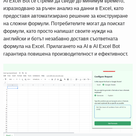
AI Excel Bot се стреми да сведе до минимум времето,
изразходвано за ръчен анализ на данни в Excel, като
предоставя автоматизирано решение за конструиране
на сложни формули. Потребителите могат да поискат
формули, като просто напишат своите нужди на
английски и ботът незабавно доставя съответната
формула на Excel. Прилагането на AI в AI Excel Bot
гарантира повишена производителност и ефективност.