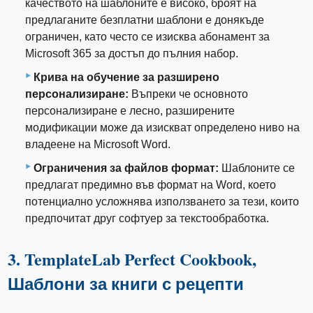
качеството на шаблоните е високо, броят на
предлаганите безплатни шаблони е донякъде
ограничен, като често се изисква абонамент за
Microsoft 365 за достъп до пълния набор.
Крива на обучение за разширено
персонализиране:
Въпреки че основното
персонализиране е лесно, разширените
модификации може да изискват определено ниво на
владеене на Microsoft Word.
Ограничения за файлов формат:
Шаблоните се
предлагат предимно във формат на Word, което
потенциално усложнява използването за тези, които
предпочитат друг софтуер за текстообработка.
3. TemplateLab Perfect Cookbook,
Шаблони за книги с рецепти