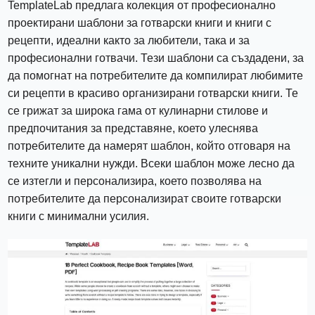
TemplateLab предлага колекция от професионално
проектирани шаблони за готварски книги и книги с
рецепти, идеални както за любители, така и за
професионални готвачи. Тези шаблони са създадени, за
да помогнат на потребителите да компилират любимите
си рецепти в красиво организирани готварски книги. Те
се грижат за широка гама от кулинарни стилове и
предпочитания за представяне, което улеснява
потребителите да намерят шаблон, който отговаря на
техните уникални нужди. Всеки шаблон може лесно да
се изтегли и персонализира, което позволява на
потребителите да персонализират своите готварски
книги с минимални усилия.