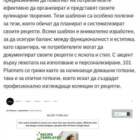
предназначени да помогнат на потребителите
ефективно да организират и представят своите
кулинарни творения. Тези шаблони са особено полезни
за тези, които обичат да планират и систематизират
своите рецепти. Всеки шаблон е внимателно изработен,
за да осигури баланс между функционалност и естетика,
като гарантира, че потребителите могат да
документират своите рецепти с яснота и стил. С акцент
върху лекотата на използване и персонализиране, 101
Planners се грижи както за начинаещи домашни готвачи,
така и за опитни готвачи, които искат да създадат
професионално изглеждащи колекции от рецепти.