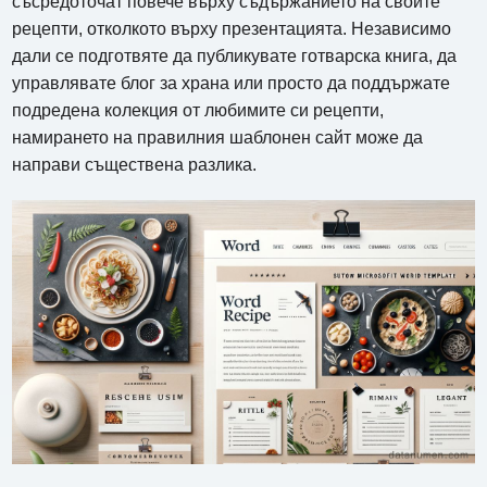
съсредоточат повече върху съдържанието на своите
рецепти, отколкото върху презентацията. Независимо
дали се подготвяте да публикувате готварска книга, да
управлявате блог за храна или просто да поддържате
подредена колекция от любимите си рецепти,
намирането на правилния шаблонен сайт може да
направи съществена разлика.