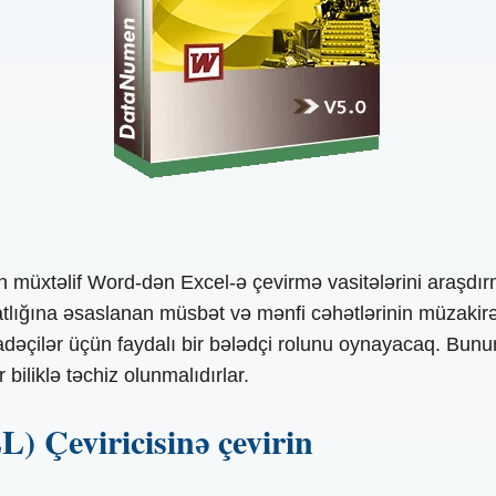
xtəlif Word-dən Excel-ə çevirmə vasitələrini araşdırmaq
rahatlığına əsaslanan müsbət və mənfi cəhətlərinin müzak
ifadəçilər üçün faydalı bir bələdçi rolunu oynayacaq. Bu
iliklə təchiz olunmalıdırlar.
Çeviricisinə çevirin