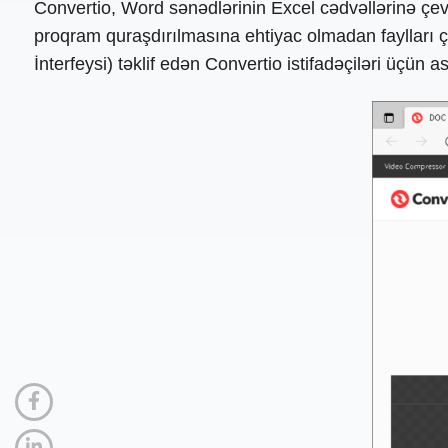
Convertio, Word sənədlərinin Excel cədvəllərinə çevri
proqram quraşdırılmasına ehtiyac olmadan faylları çe
İnterfeysi) təklif edən Convertio istifadəçiləri üçün a