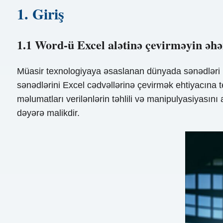
1. Giriş
1.1 Word-ü Excel alətinə çevirməyin əh
Müasir texnologiyaya əsaslanan dünyada sənədləri b
sənədlərini Excel cədvəllərinə çevirmək ehtiyacına 
məlumatları verilənlərin təhlili və manipulyasiyasın
dəyərə malikdir.