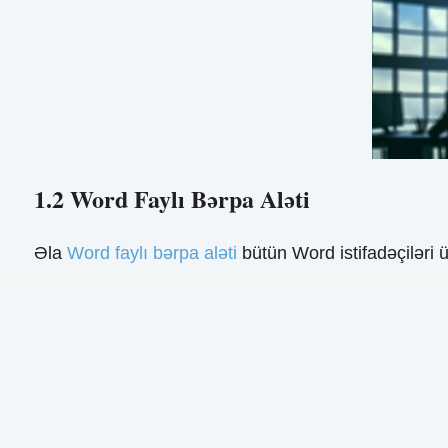
1.2 Word Faylı Bərpa Aləti
Əla
Word faylı bərpa aləti
bütün Word istifadəçiləri