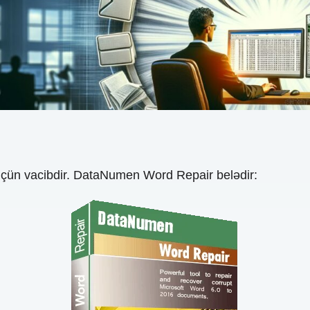
 üçün vacibdir. DataNumen Word Repair belədir: