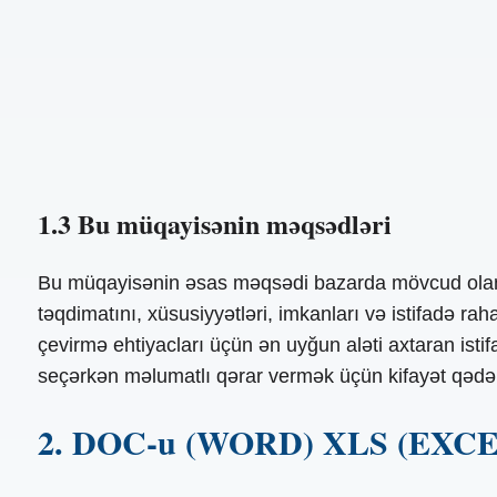
1.3 Bu müqayisənin məqsədləri
Bu müqayisənin əsas məqsədi bazarda mövcud olan mü
təqdimatını, xüsusiyyətləri, imkanları və istifadə 
çevirmə ehtiyacları üçün ən uyğun aləti axtaran ist
seçərkən məlumatlı qərar vermək üçün kifayət qədər b
2. DOC-u (WORD) XLS (EXCEL) 