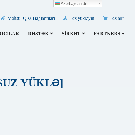
Azərbaycan dili
Məhsul Qısa Bağlantıları
Tez yükləyin
Tez alın
DICILAR
DƏSTƏK
ŞIRKƏT
PARTNERS
PULSUZ YÜKLƏ]