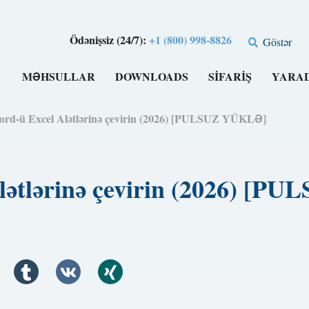
Ödənişsiz (24/7):
+1 (800) 998-8826
Göstər
MƏHSULLAR
DOWNLOADS
SIFARIŞ
YARA
ord-ü Excel Alətlərinə çevirin (2026) [PULSUZ YÜKLƏ]
Alətlərinə çevirin (2026) [