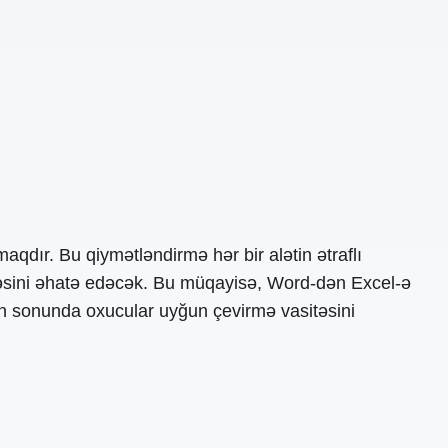
dır. Bu qiymətləndirmə hər bir alətin ətraflı
irəsini əhatə edəcək. Bu müqayisə, Word-dən Excel-ə
nun sonunda oxucular uyğun çevirmə vasitəsini