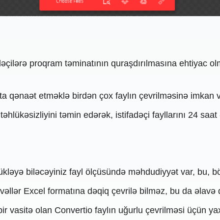
adəçilərə proqram təminatının quraşdırılmasına ehtiyac o
ta qənaət etməklə birdən çox faylın çevrilməsinə imkan v
əhlükəsizliyini təmin edərək, istifadəçi fayllarını 24 saat
ükləyə biləcəyiniz fayl ölçüsündə məhdudiyyət var, bu, böy
lər Excel formatına dəqiq çevrilə bilməz, bu da əlavə dü
ir vasitə olan Convertio faylın uğurlu çevrilməsi üçün yaxş