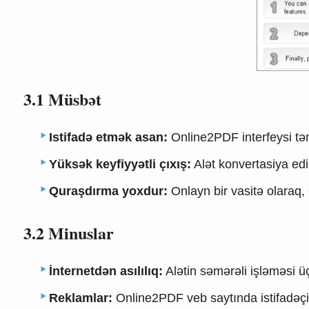
3.1 Müsbət
Istifadə etmək asan:
Online2PDF interfeysi tə
Yüksək keyfiyyətli çıxış:
Alət konvertasiya edi
Quraşdırma yoxdur:
Onlayn bir vasitə olaraq,
3.2 Minuslar
İnternetdən asılılıq:
Alətin səmərəli işləməsi üç
Reklamlar:
Online2PDF veb saytında istifadəçin