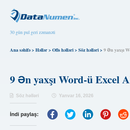
30 gün pul geri zəmanəti
Ana səhifə
>
Həllər
>
Ofis həlləri
>
Söz həlləri
>
9 Ən yaxşı W
9 Ən yaxşı Word-ü Excel 
Söz həlləri
Yanvar 16, 2026
İndi paylaş: