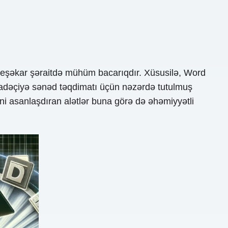
peşəkar şəraitdə mühüm bacarıqdır. Xüsusilə, Word
tifadəçiyə sənəd təqdimatı üçün nəzərdə tutulmuş
əni asanlaşdıran alətlər buna görə də əhəmiyyətli