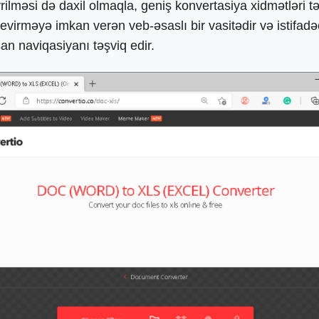
lməsi də daxil olmaqla, geniş konvertasiya xidmətləri təkli
virməyə imkan verən veb-əsaslı bir vasitədir və istifadəçi
san naviqasiyanı təşviq edir.