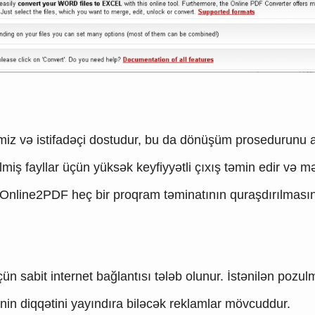
miz və istifadəçi dostudur, bu da dönüşüm prosedurunu a
lmiş fayllar üçün yüksək keyfiyyətli çıxış təmin edir və 
 Online2PDF heç bir proqram təminatının quraşdırılmasını 
ün sabit internet bağlantısı tələb olunur. İstənilən pozul
in diqqətini yayındıra biləcək reklamlar mövcuddur.