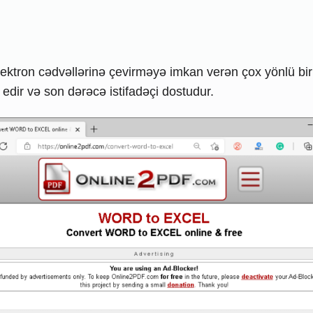
ektron cədvəllərinə çevirməyə imkan verən çox yönlü bir o
 edir və son dərəcə istifadəçi dostudur.