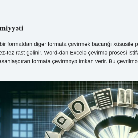
əmiyyəti
ir formatdan digər formata çevirmək bacarığı xüsusilə 
tez-tez rast gəlinir. Word-dən Excelə çevirmə prosesi is
ı asanlaşdıran formata çevirməyə imkan verir. Bu çevrilm