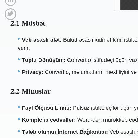
2.1 Müsbət
Veb əsaslı alət:
Bulud əsaslı xidmət kimi istif
verir.
Toplu Dönüşüm:
Convertio istifadəçi üçün vax
Privacy:
Convertio, məlumatların məxfiliyini və t
2.2 Minuslar
Fayl Ölçüsü Limiti:
Pulsuz istifadəçilər üçün y
Kompleks cədvəllər:
Word-dən mürəkkəb cədvəl
Tələb olunan İnternet Bağlantısı:
Veb əsaslı b