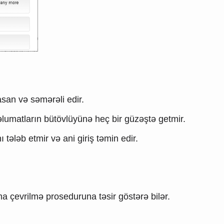
san və səmərəli edir.
məlumatların bütövlüyünə heç bir güzəştə getmir.
tələb etmir və ani giriş təmin edir.
ma çevrilmə proseduruna təsir göstərə bilər.