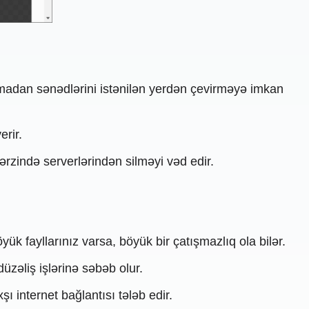
lmadan sənədlərini istənilən yerdən çevirməyə imkan
erir.
 ərzində serverlərindən silməyi vəd edir.
ük fayllarınız varsa, böyük bir çatışmazlıq ola bilər.
zəliş işlərinə səbəb olur.
ı internet bağlantısı tələb edir.