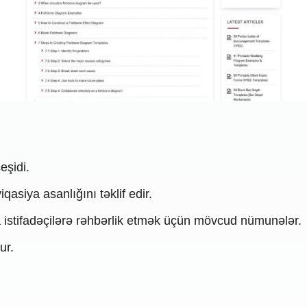
eşidi.
iqasiya asanlığını təklif edir.
a istifadəçilərə rəhbərlik etmək üçün mövcud nümunələr.
ur.