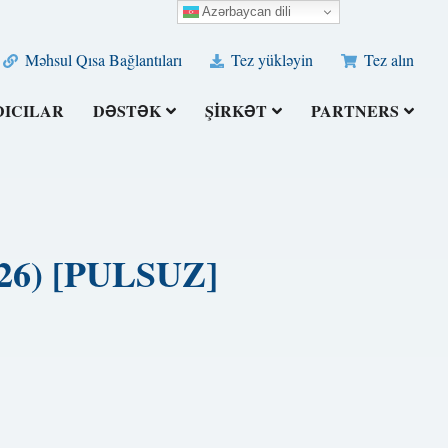
Azərbaycan dili
Məhsul Qısa Bağlantıları
Tez yükləyin
Tez alın
DICILAR
DƏSTƏK
ŞIRKƏT
PARTNERS
026) [PULSUZ]