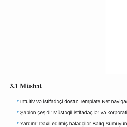
3.1 Müsbət
Intuitiv və istifadəçi dostu: Template.Net navi
Şablon çeşidi: Müstəqil istifadəçilər və korporat
Yardım: Daxil edilmiş bələdçilər Balıq Sümüyünü