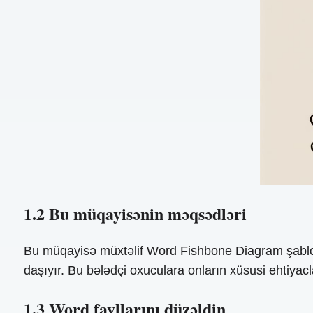
1.2 Bu müqayisənin məqsədləri
Bu müqayisə müxtəlif Word Fishbone Diagram şablon 
daşıyır. Bu bələdçi oxuculara onların xüsusi ehtiy
1.3 Word fayllarını düzəldin