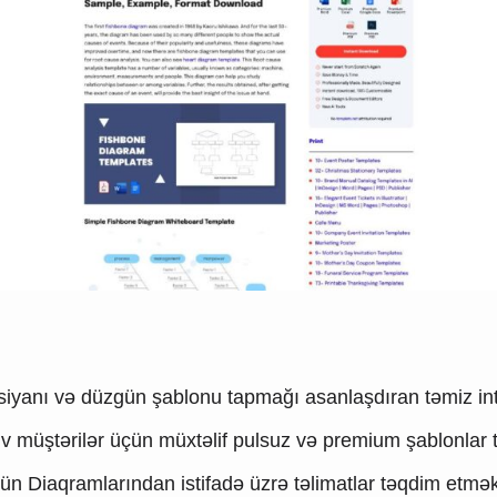
qasiyanı və düzgün şablonu tapmağı asanlaşdıran təmiz int
iv müştərilər üçün müxtəlif pulsuz və premium şablonlar tə
n Diaqramlarından istifadə üzrə təlimatlar təqdim etməklə