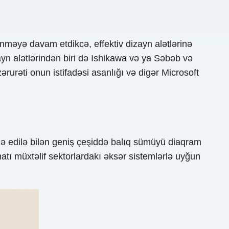
lənməyə davam etdikcə, effektiv dizayn alətlərinə
zayn alətlərindən biri də Ishikawa və ya Səbəb və
rəti onun istifadəsi asanlığı və digər Microsoft
də edilə bilən geniş çeşiddə balıq sümüyü diaqram
atı müxtəlif sektorlardakı əksər sistemlərlə uyğun