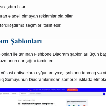
ıxışdıra bilər.
ıran əlaqəli olmayan reklamlar ola bilər.
diləşdirmə seçimləri təklif edir.
am Şablonları
ablonları ilə tanınan Fishbone Diaqram şablonları üçün ba
əzmunun qarışığını təmin edir.
a xüsusi ehtiyaclara uyğun ən yaxşı şablonu tapmaq və yü
alıq Sümüyünün Diaqramlarından səmərəli istifadə etməkd