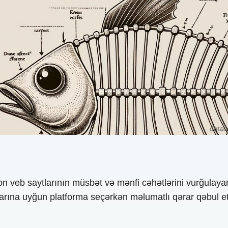
veb saytlarının müsbət və mənfi cəhətlərini vurğulayara
aclarına uyğun platforma seçərkən məlumatlı qərar qəbul