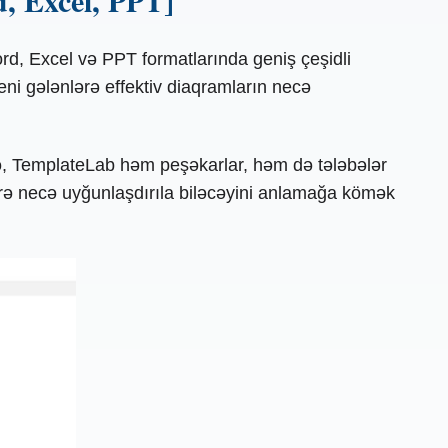
, Excel, PPT]
d, Excel və PPT formatlarında geniş çeşidli
eni gələnlərə effektiv diaqramların necə
lə, TemplateLab həm peşəkarlar, həm də tələbələr
lərə necə uyğunlaşdırıla biləcəyini anlamağa kömək