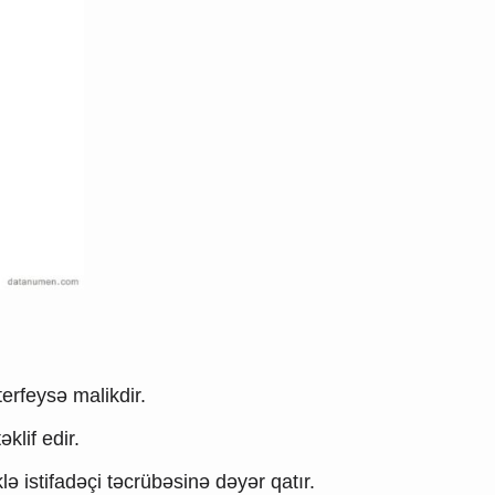
erfeysə malikdir.
klif edir.
 istifadəçi təcrübəsinə dəyər qatır.