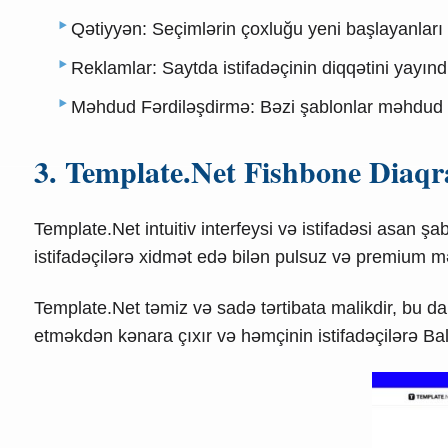
Qətiyyən: Seçimlərin çoxluğu yeni başlayanları s
Reklamlar: Saytda istifadəçinin diqqətini yayınd
Məhdud Fərdiləşdirmə: Bəzi şablonlar məhdud fər
3. Template.Net Fishbone Diaqr
Template.Net intuitiv interfeysi və istifadəsi asan ş
istifadəçilərə xidmət edə bilən pulsuz və premium m
Template.Net təmiz və sadə tərtibata malikdir, bu d
etməkdən kənara çıxır və həmçinin istifadəçilərə B