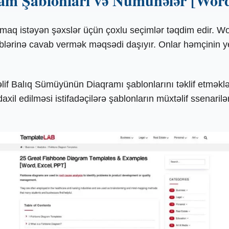
am Şablonları və Nümunələr [Word
q istəyən şəxslər üçün çoxlu seçimlər təqdim edir. Wor
ələblərinə cavab vermək məqsədi daşıyır. Onlar həmçinin y
əlif Balıq Sümüyünün Diaqramı şablonlarını təklif etmək
xil edilməsi istifadəçilərə şablonların müxtəlif ssenari