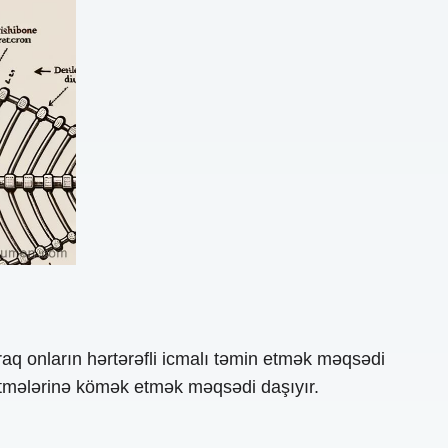
q onların hərtərəfli icmalı təmin etmək məqsədi
 etmələrinə kömək etmək məqsədi daşıyır.