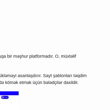
şqa bir məşhur platformadır. O, müxtəlif
kləməyi asanlaşdırır. Sayt şablonları təqdim
ə kömək etmək üçün bələdçilər daxildir.