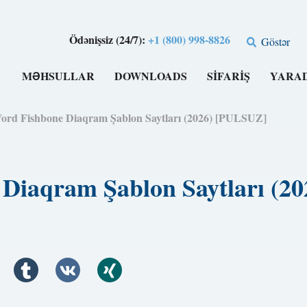
Ödənişsiz (24/7):
+1 (800) 998-8826
Göstər
MƏHSULLAR
DOWNLOADS
SIFARIŞ
YARA
ord Fishbone Diaqram Şablon Saytları (2026) [PULSUZ]
 Diaqram Şablon Saytları (2