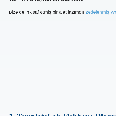
Bizə də inkişaf etmiş bir alət lazımdır
zədələnmiş Wor