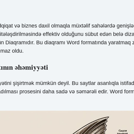
tədqiqat və biznes daxil olmaqla müxtəlif sahələrdə geniş
əritələşdirilməsində effektiv olduğunu sübut edən belə di
 Diaqramıdır. Bu diaqramı Word formatında yaratmaq zəru
lmaz oldu.
ının əhəmiyyəti
ini şişirtmək mümkün deyil. Bu saytlar asanlıqla istifa
adılması prosesini daha sadə və səmərəli edir. Word form