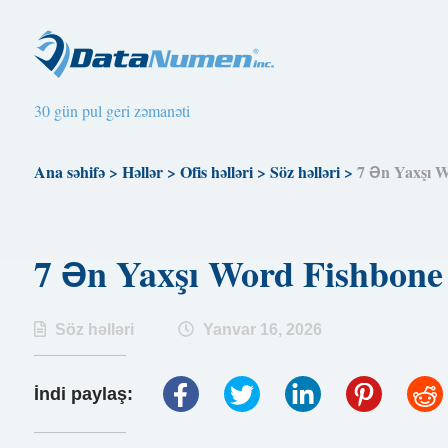
30 gün pul geri zəmanəti
Ana səhifə
>
Həllər
>
Ofis həlləri
>
Söz həlləri
>
7 Ən Yaxşı W
7 Ən Yaxşı Word Fishbone
Söz həlləri
Yanvar 16, 2026
İndi paylaş: