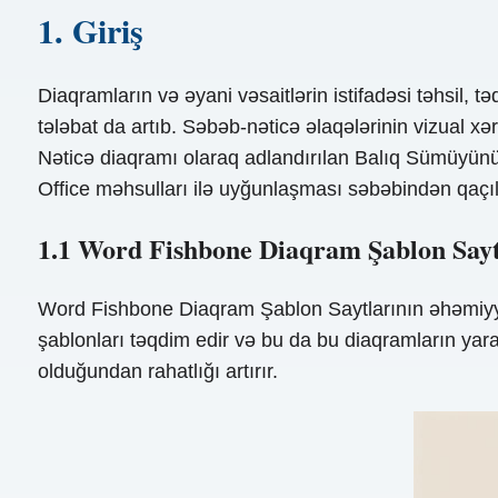
1. Giriş
Diaqramların və əyani vəsaitlərin istifadəsi təhsil, 
tələbat da artıb. Səbəb-nəticə əlaqələrinin vizual x
Nəticə diaqramı olaraq adlandırılan Balıq Sümüyünün
Office məhsulları ilə uyğunlaşması səbəbindən qaçı
1.1 Word Fishbone Diaqram Şablon Sayt
Word Fishbone Diaqram Şablon Saytlarının əhəmiyyət
şablonları təqdim edir və bu da bu diaqramların yar
olduğundan rahatlığı artırır.