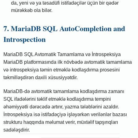
da, yeni və ya təsadüfi istifadəçilər üçün bir qədər
mürəkkəb ola bilər.
7. MariaDB SQL AutoCompletion and
Introspection
MariaDB SQL Avtomatik Tamamlama və İntrospeksiya
MariaDB platformasında ilk növbədə avtomatik tamamlama
və introspeksiya təmin etməklə kodlaşdırma prosesini
təkmilləşdirən daxili xüsusiyyətdir.
MariaDB-də avtomatik tamamlama kodlaşdırma zamanı
SQL ifadələrini təklif etməklə kodlaşdırma tempini
əhəmiyyətli dərəcədə artırır, yazma tələblərini azaldır.
İntrospeksiya isə istifadəçiyə işləyərkən verilənlər bazası
strukturu haqqında məlumat verir, müxtəlif tapşırıqları
sadələşdirir.