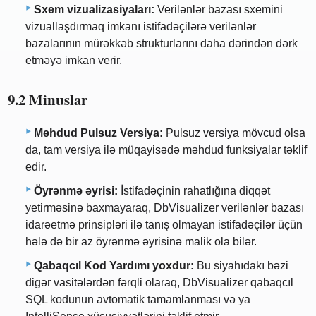
Sxem vizualizasiyaları:
Verilənlər bazası sxemini
vizuallaşdırmaq imkanı istifadəçilərə verilənlər
bazalarının mürəkkəb strukturlarını daha dərindən dərk
etməyə imkan verir.
9.2 Minuslar
Məhdud Pulsuz Versiya:
Pulsuz versiya mövcud olsa
da, tam versiya ilə müqayisədə məhdud funksiyalar təklif
edir.
Öyrənmə əyrisi:
İstifadəçinin rahatlığına diqqət
yetirməsinə baxmayaraq, DbVisualizer verilənlər bazası
idarəetmə prinsipləri ilə tanış olmayan istifadəçilər üçün
hələ də bir az öyrənmə əyrisinə malik ola bilər.
Qabaqcıl Kod Yardımı yoxdur:
Bu siyahıdakı bəzi
digər vasitələrdən fərqli olaraq, DbVisualizer qabaqcıl
SQL kodunun avtomatik tamamlanması və ya