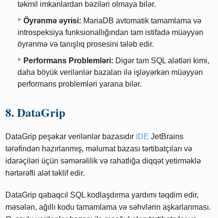
təkmil imkanlardan bəziləri olmaya bilər.
Öyrənmə əyrisi:
MariaDB avtomatik tamamlama və
introspeksiya funksionallığından tam istifadə müəyyən
öyrənmə və tanışlıq prosesini tələb edir.
Performans Problemləri:
Digər tam SQL alətləri kimi,
daha böyük verilənlər bazaları ilə işləyərkən müəyyən
performans problemləri yarana bilər.
8. DataGrip
DataGrip peşəkar verilənlər bazasıdır
IDE
JetBrains
tərəfindən hazırlanmış, məlumat bazası tərtibatçıları və
idarəçiləri üçün səmərəlilik və rahatlığa diqqət yetirməklə
hərtərəfli alət təklif edir.
DataGrip qabaqcıl SQL kodlaşdırma yardımı təqdim edir,
məsələn, ağıllı kodu tamamlama və səhvlərin aşkarlanması.