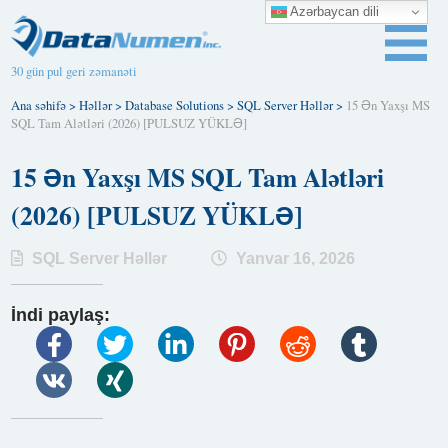
Azərbaycan dili
30 gün pul geri zəmanəti
Ana səhifə
>
Həllər
>
Database Solutions
>
SQL Server Həllər
>
15 Ən Yaxşı MS
SQL Tam Alətləri (2026) [PULSUZ YÜKLƏ]
15 Ən Yaxşı MS SQL Tam Alətləri
(2026) [PULSUZ YÜKLƏ]
SQL Server Həllər
Yanvar 16, 2026
İndi paylaş: