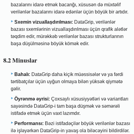
bazalarını idarə etmək bacarığı, xüsusən də müxtəlif
verilənlər bazalarını idarə edənlər üçün böyük bir artıdır.
Sxemin vizuallaşdırılması:
DataGrip, verilənlər
bazası sxemlərinin vizuallaşdırılması üçün qrafik alətlər
təqdim edir, mürəkkəb verilənlər bazası strukturlarının
başa düşülməsinə böyük kömək edir.
8.2 Minuslar
Bahalı:
DataGrip daha kiçik müəssisələr və ya fərdi
tərtibatçılar üçün uyğun olmaya bilən yüksək qiymətə
gəlir.
Öyrənmə əyrisi:
Çoxsaylı xüsusiyyətləri və variantları
sayəsində DataGrip-i tam başa düşmək və səmərəli
istifadə etmək üçün vaxt lazımdır.
Performansı:
Bəzi istifadəçilər böyük verilənlər bazası
ilə işləyərkən DataGrip-in yavaş ola biləcəyini bildirdilər.