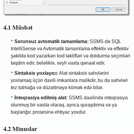
4.1 Müsbət
Sorunsuz avtomatik tamamlama:
SSMS-də SQL
IntelliSense və Avtomatik tamamlama effektiv və effektiv
şəkildə kod yazarkən kod təklifləri və doldurma seçimləri
təqdim edir, beləliklə, xeyli vaxta qənaət edir.
Sintaksis yoxlayıcı:
Alət sintaksis səhvlərini
yoxlamaq üçün daxili imkanlara malikdir, bu da səhvləri
tez tutmağa və düzəltməyə kömək edə bilər.
İnteqrasiya edilmiş alət:
SSMS daxilində inteqrasiya
olunmuş bir vasitə olaraq, ayrıca quraşdırma və ya
başlanğıc prosesinə ehtiyac yoxdur.
4.2 Minuslar