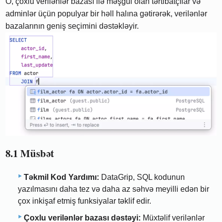
O, çoxlu verilənlər bazası ilə məşğul olan tərtibatçılar və
adminlər üçün populyar bir həll halına gətirərək, verilənlər
bazalarının geniş seçimini dəstəkləyir.
8.1 Müsbət
Təkmil Kod Yardımı:
DataGrip, SQL kodunun
yazılmasını daha tez və daha az səhvə meyilli edən bir
çox inkişaf etmiş funksiyalar təklif edir.
Çoxlu verilənlər bazası dəstəyi:
Müxtəlif verilənlər