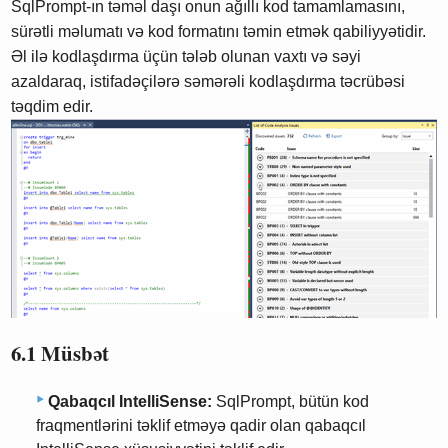
SqlPrompt-ın təməl daşı onun ağıllı kod tamamlamasını,
sürətli məlumatı və kod formatını təmin etmək qabiliyyətidir.
Əl ilə kodlaşdırma üçün tələb olunan vaxtı və səyi
azaldaraq, istifadəçilərə səmərəli kodlaşdırma təcrübəsi
təqdim edir.
6.1 Müsbət
Qabaqcıl IntelliSense:
SqlPrompt, bütün kod
fraqmentlərini təklif etməyə qadir olan qabaqcıl