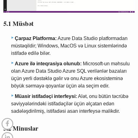
5.1 Müsbət
Çarpaz Platforma:
Azure Data Studio platformadan
müstəqildir; Windows, MacOS və Linux sistemlərində
istifadə edilə bilər.
Azure ilə inteqrasiya olunub:
Microsoft-un məhsulu
olan Azure Data Studio Azure SQL verilənlər bazaları
üçün yerli dəstəklə gəlir və onu Azure ekosisteminə
böyük sərmayə qoyanlar üçün əla seçim edir.
Müasir istifadəçi interfeysi:
Alət, onu bütün təcrübə
səviyyələrindəki istifadəçilər üçün əlçatan edən
sadələşdirilmiş, istifadəsi asan interfeysə malikdir.
5.2 Minuslar