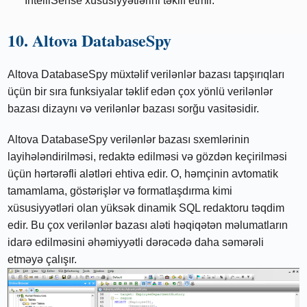
IntelliSense xüsusiyyətlərini təklif etmir.
10. Altova DatabaseSpy
Altova DatabaseSpy müxtəlif verilənlər bazası tapşırıqları
üçün bir sıra funksiyalar təklif edən çox yönlü verilənlər
bazası dizaynı və verilənlər bazası sorğu vasitəsidir.
Altova DatabaseSpy verilənlər bazası sxemlərinin
layihələndirilməsi, redaktə edilməsi və gözdən keçirilməsi
üçün hərtərəfli alətləri ehtiva edir. O, həmçinin avtomatik
tamamlama, göstərişlər və formatlaşdırma kimi
xüsusiyyətləri olan yüksək dinamik SQL redaktoru təqdim
edir. Bu çox verilənlər bazası aləti həqiqətən məlumatların
idarə edilməsini əhəmiyyətli dərəcədə daha səmərəli
etməyə çalışır.