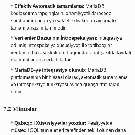
Effektiv Avtomatik tamamlama:
MariaDB
kodlaşdırma tapşırıqlarını əhəmiyyətli dərəcədə
sürətləndirə bilən yüksək effektiv kodun avtomatik
tamamlamasını təmin edir.
Verilənlər Bazasının İntrospeksiyası:
İnteqrasiya
edilmiş introspeksiya xüsusiyyəti ilə tərtibatçılar
verilənlər bazası strukturu haqqında rahat şəkildə faydalı
məlumatlar əldə edə bilərlər.
MariaDB-yə inteqrasiya olunub:
MariaDB
platformasının bir hissəsi olaraq, avtomatik tamamlama
və introspeksiya funksiyası ayrıca quraşdırma tələb
etmir.
7.2 Minuslar
Qabaqcıl Xüsusiyyətlər yoxdur:
Fəaliyyətdə
müstəqil SQL tam alətləri tərəfindən təklif olunan daha