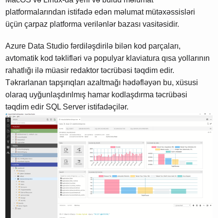
platformalarından istifadə edən məlumat mütəxəssisləri
üçün çarpaz platforma verilənlər bazası vasitəsidir.
Azure Data Studio fərdiləşdirilə bilən kod parçaları,
avtomatik kod təklifləri və populyar klaviatura qısa yollarının
rahatlığı ilə müasir redaktor təcrübəsi təqdim edir.
Təkrarlanan tapşırıqları azaltmağı hədəfləyən bu, xüsusi
olaraq uyğunlaşdırılmış hamar kodlaşdırma təcrübəsi
təqdim edir SQL Server istifadəçilər.