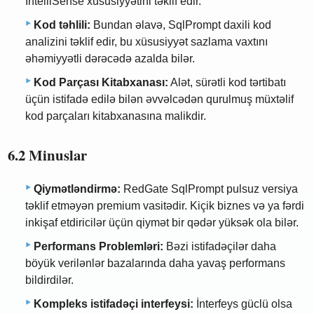
IntelliSense xüsusiyyətini təklif edir.
Kod təhlili:
Bundan əlavə, SqlPrompt daxili kod
analizini təklif edir, bu xüsusiyyət sazlama vaxtını
əhəmiyyətli dərəcədə azalda bilər.
Kod Parçası Kitabxanası:
Alət, sürətli kod tərtibatı
üçün istifadə edilə bilən əvvəlcədən qurulmuş müxtəlif
kod parçaları kitabxanasına malikdir.
6.2 Minuslar
Qiymətləndirmə:
RedGate SqlPrompt pulsuz versiya
təklif etməyən premium vasitədir. Kiçik biznes və ya fərdi
inkişaf etdiricilər üçün qiymət bir qədər yüksək ola bilər.
Performans Problemləri:
Bəzi istifadəçilər daha
böyük verilənlər bazalarında daha yavaş performans
bildirdilər.
Kompleks istifadəçi interfeysi:
İnterfeys güclü olsa