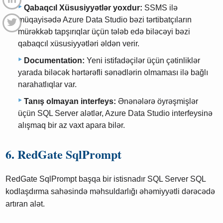
Qabaqcıl Xüsusiyyətlər yoxdur:
SSMS ilə
müqayisədə Azure Data Studio bəzi tərtibatçıların
mürəkkəb tapşırıqlar üçün tələb edə biləcəyi bəzi
qabaqcıl xüsusiyyətləri əldən verir.
Documentation:
Yeni istifadəçilər üçün çətinliklər
yarada biləcək hərtərəfli sənədlərin olmaması ilə bağlı
narahatlıqlar var.
Tanış olmayan interfeys:
Ənənələrə öyrəşmişlər
üçün SQL Server alətlər, Azure Data Studio interfeysinə
alışmaq bir az vaxt apara bilər.
6. RedGate SqlPrompt
RedGate SqlPrompt başqa bir istisnadır SQL Server SQL
kodlaşdırma sahəsində məhsuldarlığı əhəmiyyətli dərəcədə
artıran alət.