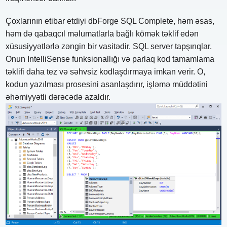
Çoxlarının etibar etdiyi dbForge SQL Complete, həm əsas,
həm də qabaqcıl məlumatlarla bağlı kömək təklif edən
xüsusiyyətlərlə zəngin bir vasitədir. SQL server tapşırıqlar.
Onun IntelliSense funksionallığı və parlaq kod tamamlama
təklifi daha tez və səhvsiz kodlaşdırmaya imkan verir. O,
kodun yazılması prosesini asanlaşdırır, işləmə müddətini
əhəmiyyətli dərəcədə azaldır.