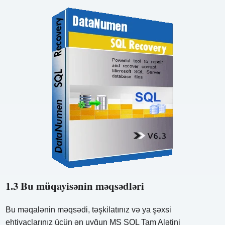
1.3 Bu müqayisənin məqsədləri
Bu məqalənin məqsədi, təşkilatınız və ya şəxsi
ehtiyaclarınız üçün ən uyğun MS SQL Tam Alətini