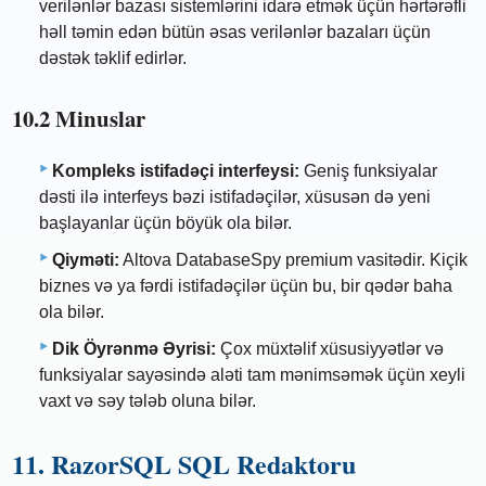
verilənlər bazası sistemlərini idarə etmək üçün hərtərəfli
həll təmin edən bütün əsas verilənlər bazaları üçün
dəstək təklif edirlər.
10.2 Minuslar
Kompleks istifadəçi interfeysi:
Geniş funksiyalar
dəsti ilə interfeys bəzi istifadəçilər, xüsusən də yeni
başlayanlar üçün böyük ola bilər.
Qiyməti:
Altova DatabaseSpy premium vasitədir. Kiçik
biznes və ya fərdi istifadəçilər üçün bu, bir qədər baha
ola bilər.
Dik Öyrənmə Əyrisi:
Çox müxtəlif xüsusiyyətlər və
funksiyalar sayəsində aləti tam mənimsəmək üçün xeyli
vaxt və səy tələb oluna bilər.
11. RazorSQL SQL Redaktoru