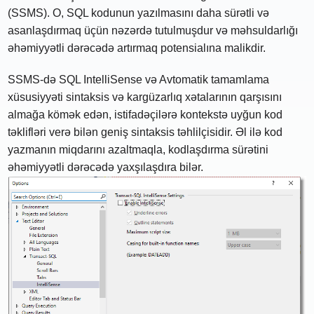
(SSMS). O, SQL kodunun yazılmasını daha sürətli və
asanlaşdırmaq üçün nəzərdə tutulmuşdur və məhsuldarlığı
əhəmiyyətli dərəcədə artırmaq potensialına malikdir.
SSMS-də SQL IntelliSense və Avtomatik tamamlama
xüsusiyyəti sintaksis və kargüzarlıq xətalarının qarşısını
almağa kömək edən, istifadəçilərə kontekstə uyğun kod
təklifləri verə bilən geniş sintaksis təhlilçisidir. Əl ilə kod
yazmanın miqdarını azaltmaqla, kodlaşdırma sürətini
əhəmiyyətli dərəcədə yaxşılaşdıra bilər.