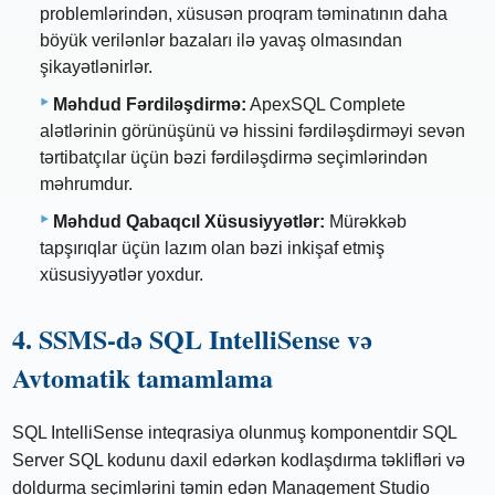
problemlərindən, xüsusən proqram təminatının daha
böyük verilənlər bazaları ilə yavaş olmasından
şikayətlənirlər.
Məhdud Fərdiləşdirmə:
ApexSQL Complete
alətlərinin görünüşünü və hissini fərdiləşdirməyi sevən
tərtibatçılar üçün bəzi fərdiləşdirmə seçimlərindən
məhrumdur.
Məhdud Qabaqcıl Xüsusiyyətlər:
Mürəkkəb
tapşırıqlar üçün lazım olan bəzi inkişaf etmiş
xüsusiyyətlər yoxdur.
4. SSMS-də SQL IntelliSense və
Avtomatik tamamlama
SQL IntelliSense inteqrasiya olunmuş komponentdir SQL
Server SQL kodunu daxil edərkən kodlaşdırma təklifləri və
doldurma seçimlərini təmin edən Management Studio