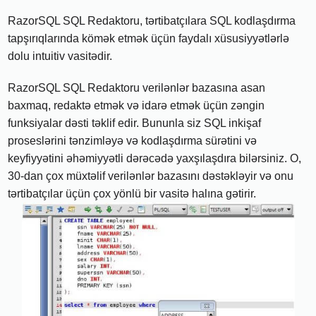
RazorSQL SQL Redaktoru, tərtibatçılara SQL kodlaşdırma
tapşırıqlarında kömək etmək üçün faydalı xüsusiyyətlərlə
dolu intuitiv vasitədir.
RazorSQL SQL Redaktoru verilənlər bazasına asan
baxmaq, redaktə etmək və idarə etmək üçün zəngin
funksiyalar dəsti təklif edir. Bununla siz SQL inkişaf
proseslərini tənzimləyə və kodlaşdırma sürətini və
keyfiyyətini əhəmiyyətli dərəcədə yaxşılaşdıra bilərsiniz. O,
30-dan çox müxtəlif verilənlər bazasını dəstəkləyir və onu
tərtibatçılar üçün çox yönlü bir vasitə halına gətirir.