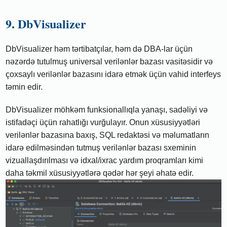
9. DbVisualizer
DbVisualizer həm tərtibatçılar, həm də DBA-lar üçün
nəzərdə tutulmuş universal verilənlər bazası vasitəsidir və
çoxsaylı verilənlər bazasını idarə etmək üçün vahid interfeys
təmin edir.
DbVisualizer möhkəm funksionallıqla yanaşı, sadəliyi və
istifadəçi üçün rahatlığı vurğulayır. Onun xüsusiyyətləri
verilənlər bazasına baxış, SQL redaktəsi və məlumatların
idarə edilməsindən tutmuş verilənlər bazası sxeminin
vizuallaşdırılması və idxal/ixrac yardım proqramları kimi
daha təkmil xüsusiyyətlərə qədər hər şeyi əhatə edir.