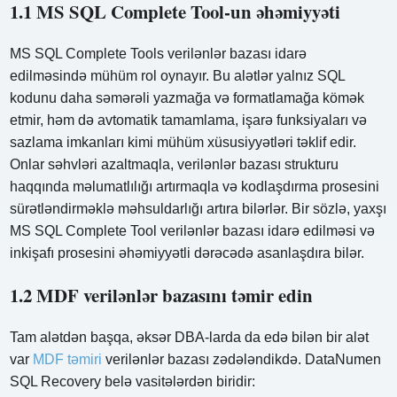
1.1 MS SQL Complete Tool-un əhəmiyyəti
MS SQL Complete Tools verilənlər bazası idarə
edilməsində mühüm rol oynayır. Bu alətlər yalnız SQL
kodunu daha səmərəli yazmağa və formatlamağa kömək
etmir, həm də avtomatik tamamlama, işarə funksiyaları və
sazlama imkanları kimi mühüm xüsusiyyətləri təklif edir.
Onlar səhvləri azaltmaqla, verilənlər bazası strukturu
haqqında məlumatlılığı artırmaqla və kodlaşdırma prosesini
sürətləndirməklə məhsuldarlığı artıra bilərlər. Bir sözlə, yaxşı
MS SQL Complete Tool verilənlər bazası idarə edilməsi və
inkişafı prosesini əhəmiyyətli dərəcədə asanlaşdıra bilər.
1.2 MDF verilənlər bazasını təmir edin
Tam alətdən başqa, əksər DBA-larda da edə bilən bir alət
var
MDF təmiri
verilənlər bazası zədələndikdə. DataNumen
SQL Recovery belə vasitələrdən biridir: