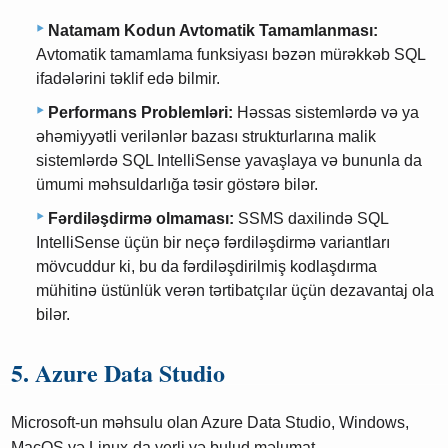
Natamam Kodun Avtomatik Tamamlanması:
Avtomatik tamamlama funksiyası bəzən mürəkkəb SQL
ifadələrini təklif edə bilmir.
Performans Problemləri:
Həssas sistemlərdə və ya
əhəmiyyətli verilənlər bazası strukturlarına malik
sistemlərdə SQL IntelliSense yavaşlaya və bununla da
ümumi məhsuldarlığa təsir göstərə bilər.
Fərdiləşdirmə olmaması:
SSMS daxilində SQL
IntelliSense üçün bir neçə fərdiləşdirmə variantları
mövcuddur ki, bu da fərdiləşdirilmiş kodlaşdırma
mühitinə üstünlük verən tərtibatçılar üçün dezavantaj ola
bilər.
5. Azure Data Studio
Microsoft-un məhsulu olan Azure Data Studio, Windows,
MacOS və Linux-da yerli və bulud məlumat