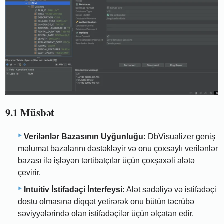
9.1 Müsbət
Verilənlər Bazasının Uyğunluğu:
DbVisualizer geniş
məlumat bazalarını dəstəkləyir və onu çoxsaylı verilənlər
bazası ilə işləyən tərtibatçılar üçün çoxşaxəli alətə
çevirir.
Intuitiv İstifadəçi İnterfeysi:
Alət sadəliyə və istifadəçi
dostu olmasına diqqət yetirərək onu bütün təcrübə
səviyyələrində olan istifadəçilər üçün əlçatan edir.