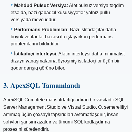
Məhdud Pulsuz Versiya:
Alət pulsuz versiya təqdim
etsə də, bəzi qabaqcıl xüsusiyyətlər yalnız pullu
versiyada mövcuddur.
Performans Problemləri:
Bəzi istifadəçilər daha
böyük verilənlər bazası ilə işləyərkən performans
problemlərini bildirdilər.
İstifadəçi interfeysi:
Alətin interfeysi daha minimalist
dizayn yanaşmalarına öyrəşmiş istifadəçilər üçün bir
qədər qarışıq görünə bilər.
3. ApexSQL Tamamlandı
ApexSQL Complete məhsuldarlığı artıran bir vasitədir SQL
Server Management Studio və Visual Studio. O, səmərəliliyi
artırmaq üçün çoxsaylı tapşırıqları avtomatlaşdırır, insan
səhvləri şansını azaldır və ümumi SQL kodlaşdırma
prosesini sürətləndirir.