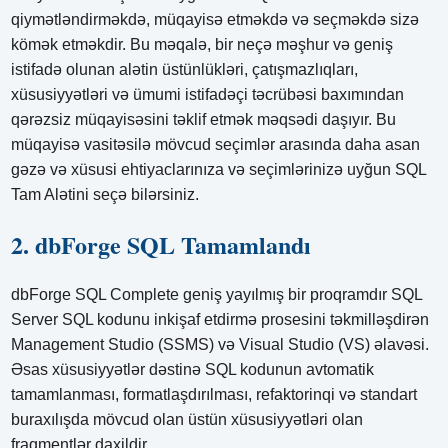
qiymətləndirməkdə, müqayisə etməkdə və seçməkdə sizə
kömək etməkdir. Bu məqalə, bir neçə məşhur və geniş
istifadə olunan alətin üstünlükləri, çatışmazlıqları,
xüsusiyyətləri və ümumi istifadəçi təcrübəsi baxımından
qərəzsiz müqayisəsini təklif etmək məqsədi daşıyır. Bu
müqayisə vasitəsilə mövcud seçimlər arasında daha asan
gəzə və xüsusi ehtiyaclarınıza və seçimlərinizə uyğun SQL
Tam Alətini seçə bilərsiniz.
2. dbForge SQL Tamamlandı
dbForge SQL Complete geniş yayılmış bir proqramdır SQL
Server SQL kodunu inkişaf etdirmə prosesini təkmilləşdirən
Management Studio (SSMS) və Visual Studio (VS) əlavəsi.
Əsas xüsusiyyətlər dəstinə SQL kodunun avtomatik
tamamlanması, formatlaşdırılması, refaktorinqi və standart
buraxılışda mövcud olan üstün xüsusiyyətləri olan
fraqmentlər daxildir.