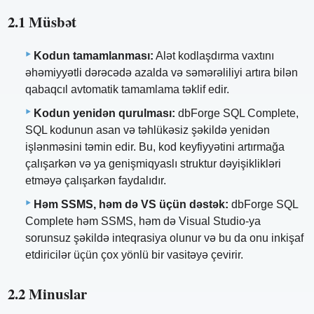
2.1 Müsbət
Kodun tamamlanması:
Alət kodlaşdırma vaxtını
əhəmiyyətli dərəcədə azalda və səmərəliliyi artıra bilən
qabaqcıl avtomatik tamamlama təklif edir.
Kodun yenidən qurulması:
dbForge SQL Complete,
SQL kodunun asan və təhlükəsiz şəkildə yenidən
işlənməsini təmin edir. Bu, kod keyfiyyətini artırmağa
çalışarkən və ya genişmiqyaslı struktur dəyişiklikləri
etməyə çalışarkən faydalıdır.
Həm SSMS, həm də VS üçün dəstək:
dbForge SQL
Complete həm SSMS, həm də Visual Studio-ya
sorunsuz şəkildə inteqrasiya olunur və bu da onu inkişaf
etdiricilər üçün çox yönlü bir vasitəyə çevirir.
2.2 Minuslar