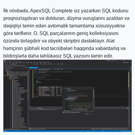
İlk növbədə, ApexSQL Complete siz yazarkən SQL kodunu
proqnozlaşdıran və dolduran, düymə vuruşlarını azaldan və
dəqiqliyi təmin edən avtomatik tamamlama xüsusiyyətinə
görə təriflənir. O, SQL parçalarının geniş kolleksiyasını
özündə birləşdirir və obyekt skriptini dəstəkləyir. Alət
həmçinin şübhəli kod təcrübələri haqqında xəbərdarlıq və
bildirişlərlə daha təhlükəsiz SQL yazısını təmin edir.