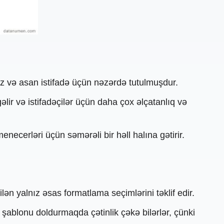
tez və asan istifadə üçün nəzərdə tutulmuşdur.
ir və istifadəçilər üçün daha çox əlçatanlıq və
necerləri üçün səmərəli bir həll halına gətirir.
lən yalnız əsas formatlama seçimlərini təklif edir.
 şablonu doldurmaqda çətinlik çəkə bilərlər, çünki