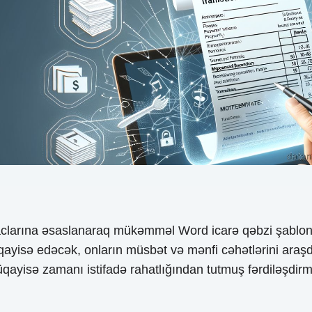
yaclarına əsaslanaraq mükəmməl Word icarə qəbzi şablo
qayisə edəcək, onların müsbət və mənfi cəhətlərini ara
ayisə zamanı istifadə rahatlığından tutmuş fərdiləşdirm