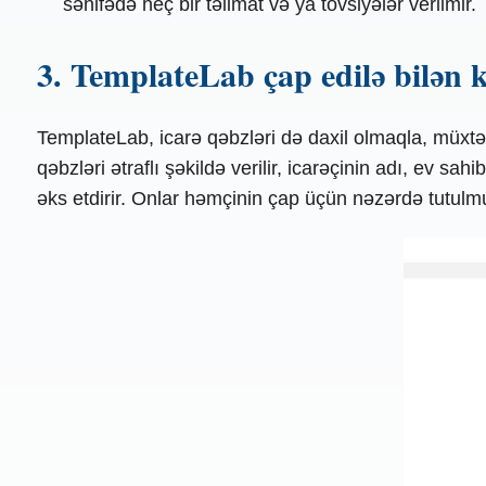
səhifədə heç bir təlimat və ya tövsiyələr verilmir.
3. TemplateLab çap edilə bilən k
TemplateLab, icarə qəbzləri də daxil olmaqla, müxtəli
qəbzləri ətraflı şəkildə verilir, icarəçinin adı, ev sa
əks etdirir. Onlar həmçinin çap üçün nəzərdə tutulm