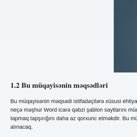
1.2 Bu müqayisənin məqsədləri
Bu müqayisənin məqsədi istifadəçilərə xüsusi ehti
neçə məşhur Word icarə qəbzi şablon saytlarını mü
tapmaq tapşırığını daha az qorxunc etməkdir. Bu müq
alınacaq.