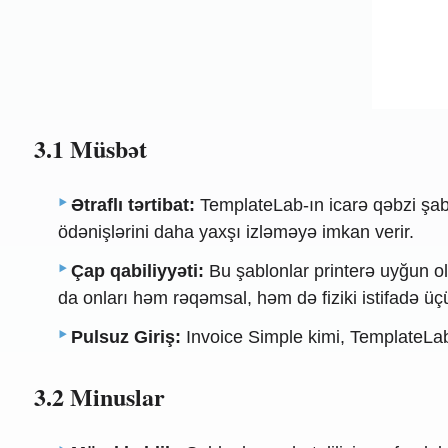
3.1 Müsbət
Ətraflı tərtibat:
TemplateLab-ın icarə qəbzi şablo
ödənişlərini daha yaxşı izləməyə imkan verir.
Çap qabiliyyəti:
Bu şablonlar printerə uyğun ol
da onları həm rəqəmsal, həm də fiziki istifadə üçü
Pulsuz Giriş:
Invoice Simple kimi, TemplateLab 
3.2 Minuslar