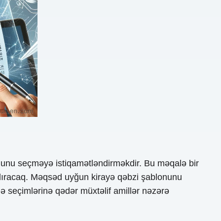
nunu seçməyə istiqamətləndirməkdir. Bu məqalə bir
şdıracaq. Məqsəd uyğun kirayə qəbzi şablonunu
ə seçimlərinə qədər müxtəlif amillər nəzərə