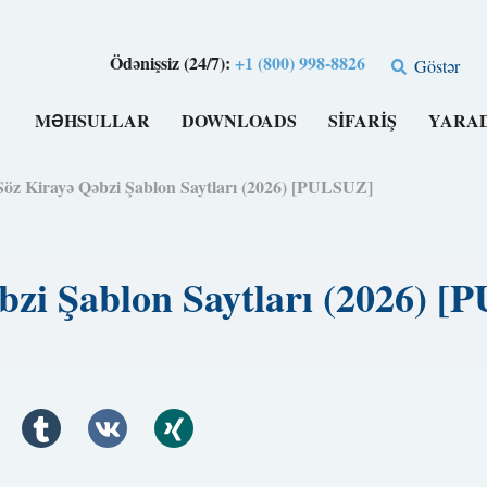
Ödənişsiz (24/7):
+1 (800) 998-8826
Göstər
MƏHSULLAR
DOWNLOADS
SIFARIŞ
YARA
Söz Kirayə Qəbzi Şablon Saytları (2026) [PULSUZ]
bzi Şablon Saytları (2026) 