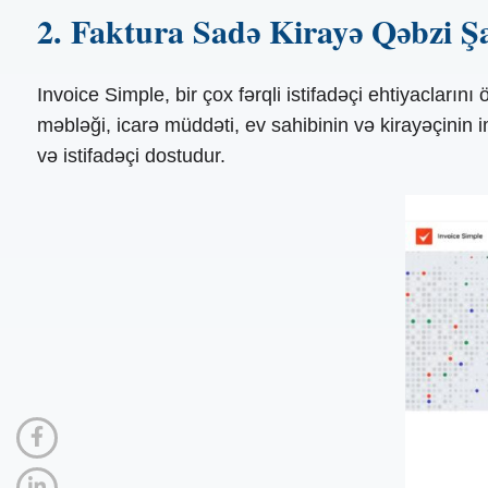
2. Faktura Sadə Kirayə Qəbzi Ş
Invoice Simple, bir çox fərqli istifadəçi ehtiyacların
məbləği, icarə müddəti, ev sahibinin və kirayəçinin 
və istifadəçi dostudur.