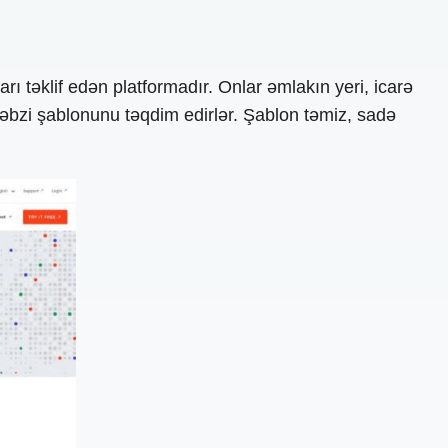
arı təklif edən platformadır. Onlar əmlakın yeri, icarə
 qəbzi şablonunu təqdim edirlər. Şablon təmiz, sadə