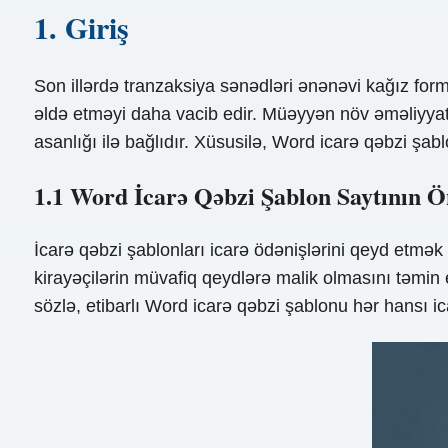
1. Giriş
Son illərdə tranzaksiya sənədləri ənənəvi kağız form
əldə etməyi daha vacib edir. Müəyyən növ əməliyyat s
asanlığı ilə bağlıdır. Xüsusilə, Word icarə qəbzi şa
1.1 Word İcarə Qəbzi Şablon Saytının 
İcarə qəbzi şablonları icarə ödənişlərini qeyd etmə
kirayəçilərin müvafiq qeydlərə malik olmasını təmin 
sözlə, etibarlı Word icarə qəbzi şablonu hər hansı i