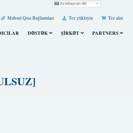
Azərbaycan dili
Məhsul Qısa Bağlantıları
Tez yükləyin
Tez alın
DICILAR
DƏSTƏK
ŞIRKƏT
PARTNERS
[PULSUZ]