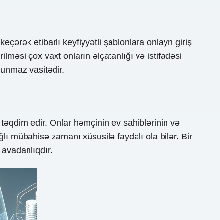
çərək etibarlı keyfiyyətli şablonlara onlayn giriş
məsi çox vaxt onların əlçatanlığı və istifadəsi
lunmaz vasitədir.
təqdim edir. Onlar həmçinin ev sahiblərinin və
lı mübahisə zamanı xüsusilə faydalı ola bilər. Bir
 avadanlıqdır.