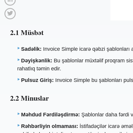
2.1 Müsbət
Sadəlik:
Invoice Simple icarə qəbzi şablonları a
Dəyişkənlik:
Bu şablonlar müxtəlif proqram sist
rahatlıq təmin edir.
Pulsuz Giriş:
Invoice Simple bu şablonları pulsu
2.2 Minuslar
Məhdud Fərdiləşdirmə:
Şablonlar daha fərdi və
Rəhbərliyin olmaması:
İstifadəçilər icarə əmə