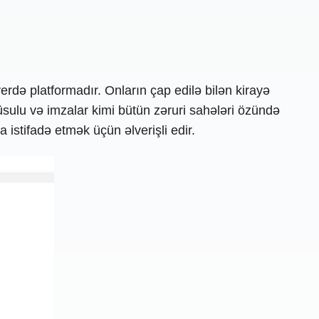
erdə platformadır. Onların çap edilə bilən kirayə
iş üsulu və imzalar kimi bütün zəruri sahələri özündə
istifadə etmək üçün əlverişli edir.