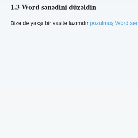
1.3 Word sənədini düzəldin
Bizə də yaxşı bir vasitə lazımdır
pozulmuş Word sənə