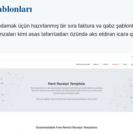
ablonları
ı ödəmək üçün hazırlanmış bir sıra faktura və qəbz şablonl
imzaları kimi əsas təfərrüatları özündə əks etdirən icarə