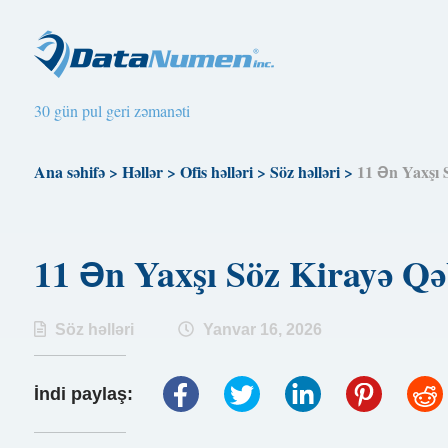
30 gün pul geri zəmanəti
Ana səhifə
>
Həllər
>
Ofis həlləri
>
Söz həlləri
>
11 Ən Yaxşı 
11 Ən Yaxşı Söz Kirayə Qə
Söz həlləri
Yanvar 16, 2026
İndi paylaş: