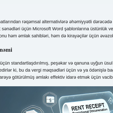
atlarından rəqəmsal alternativlərə əhəmiyyətli dərəcədə ke
ənədləri üçün Microsoft Word şablonlarına üstünlük veril
blonu həm əmlak sahibləri, həm də kirayəçilər üçün əvəzo
Önəmi
k üçün standartlaşdırılmış, peşəkar və qanuna uyğun üsul 
edirlər ki, bu da vergi məqsədləri üçün və ya ödənişlə bağ
carəyə götürülmüş əmlakı effektiv idarə etmək üçün vacib