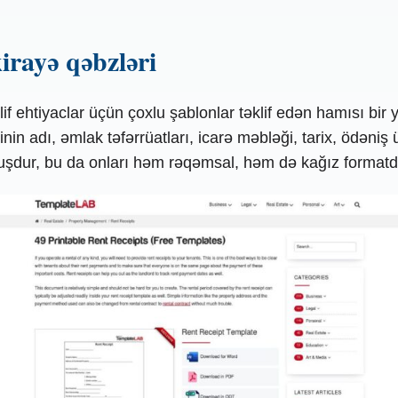
irayə qəbzləri
f ehtiyaclar üçün çoxlu şablonlar təklif edən hamısı bir y
hibinin adı, əmlak təfərrüatları, icarə məbləği, tarix, ödən
uşdur, bu da onları həm rəqəmsal, həm də kağız formatda 