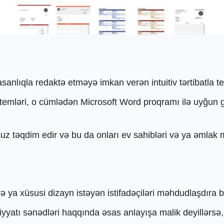
sanlıqla redaktə etməyə imkan verən intuitiv tərtibatla 
emləri, o cümlədən Microsoft Word proqramı ilə uyğun gəl
z təqdim edir və bu da onları ev sahibləri və ya əmlak me
 ya xüsusi dizayn istəyən istifadəçiləri məhdudlaşdıra bi
liyyatı sənədləri haqqında əsas anlayışa malik deyillərsə,