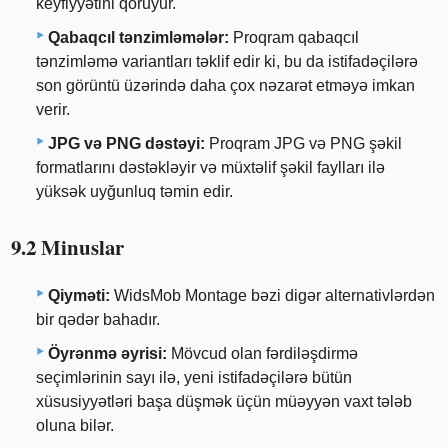
keyfiyyətini qoruyur.
Qabaqcıl tənzimləmələr:
Proqram qabaqcıl
tənzimləmə variantları təklif edir ki, bu da istifadəçilərə
son görüntü üzərində daha çox nəzarət etməyə imkan
verir.
JPG və PNG dəstəyi:
Proqram JPG və PNG şəkil
formatlarını dəstəkləyir və müxtəlif şəkil faylları ilə
yüksək uyğunluq təmin edir.
9.2 Minuslar
Qiyməti:
WidsMob Montage bəzi digər alternativlərdən
bir qədər bahadır.
Öyrənmə əyrisi:
Mövcud olan fərdiləşdirmə
seçimlərinin sayı ilə, yeni istifadəçilərə bütün
xüsusiyyətləri başa düşmək üçün müəyyən vaxt tələb
oluna bilər.