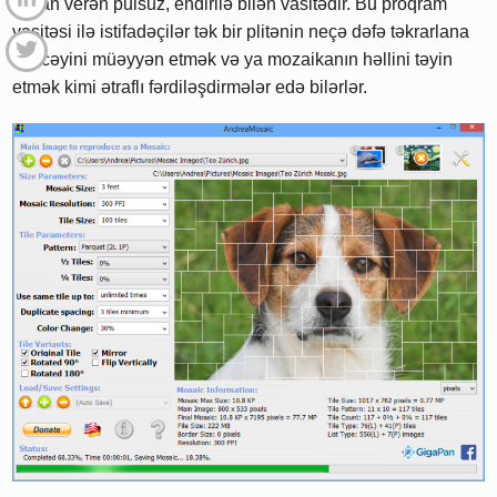
imkan verən pulsuz, endirilə bilən vasitədir. Bu proqram
vasitəsi ilə istifadəçilər tək bir plitənin neçə dəfə təkrarlana
biləcəyini müəyyən etmək və ya mozaikanın həllini təyin
etmək kimi ətraflı fərdiləşdirmələr edə bilərlər.