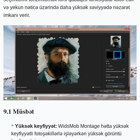
və yekun nəticə üzərində daha yüksək səviyyədə nəzarət
imkanı verir.
9.1 Müsbət
Yüksək keyfiyyət:
WidsMob Montage hətta yüksək
keyfiyyətli fotoşəkillərlə işləyərkən yüksək görüntü