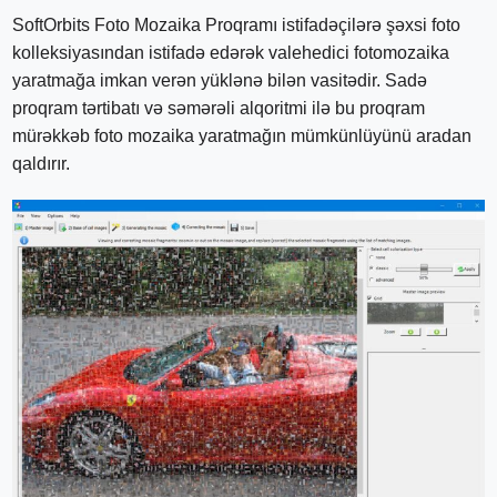
SoftOrbits Foto Mozaika Proqramı istifadəçilərə şəxsi foto
kolleksiyasından istifadə edərək valehedici fotomozaika
yaratmağa imkan verən yüklənə bilən vasitədir. Sadə
proqram tərtibatı və səmərəli alqoritmi ilə bu proqram
mürəkkəb foto mozaika yaratmağın mümkünlüyünü aradan
qaldırır.