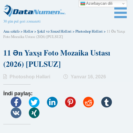
Azərbaycan dili
30 gün pul geri zəmanəti
Ana səhifə
>
Həllər
>
Şəkil və Sənəd Həlləri
>
Photoshop Həlləri
>
11 Ən Yaxşı
Foto Mozaika Ustası (2026) [PULSUZ]
11 Ən Yaxşı Foto Mozaika Ustası
(2026) [PULSUZ]
Photoshop Həlləri
Yanvar 16, 2026
İndi paylaş: