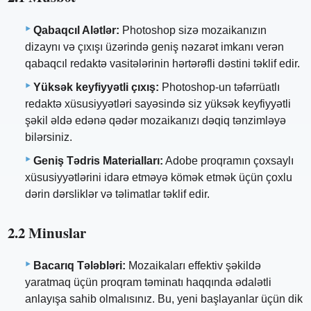
Qabaqcıl Alətlər:
Photoshop sizə mozaikanızın
dizaynı və çıxışı üzərində geniş nəzarət imkanı verən
qabaqcıl redaktə vasitələrinin hərtərəfli dəstini təklif edir.
Yüksək keyfiyyətli çıxış:
Photoshop-un təfərrüatlı
redaktə xüsusiyyətləri sayəsində siz yüksək keyfiyyətli
şəkil əldə edənə qədər mozaikanızı dəqiq tənzimləyə
bilərsiniz.
Geniş Tədris Materialları:
Adobe proqramın çoxsaylı
xüsusiyyətlərini idarə etməyə kömək etmək üçün çoxlu
dərin dərsliklər və təlimatlar təklif edir.
2.2 Minuslar
Bacarıq Tələbləri:
Mozaikaları effektiv şəkildə
yaratmaq üçün proqram təminatı haqqında ədalətli
anlayışa sahib olmalısınız. Bu, yeni başlayanlar üçün dik