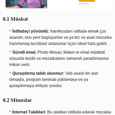
8.1 Müsbət
İstifadəçi yönümlü:
İnterfeysdən istifadə etmək çox
asandır, onu yeni başlayanlar və ya tez və asan mozaika
hazırlamaq təcrübəsi axtaranlar üçün ideal hala gətirir.
Sürətli emal:
Photo Mosaic Maker-in emal müddəti
xüsusilə tezdir və mozaikaların səmərəli yaradılmasına
imkan verir.
Quraşdırma tələb olunmur:
Veb əsaslı bir alət
olmaqla, proqram təminatı yükləməyə və ya
quraşdırmaya ehtiyac yoxdur.
8.2 Minuslar
İnternet Tələbləri:
Bu alətdən istifadə edərək mozaika