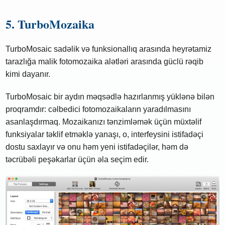
5. TurboMozaika
TurboMosaic sadəlik və funksionallıq arasında heyrətamiz
tarazlığa malik fotomozaika alətləri arasında güclü rəqib
kimi dayanır.
TurboMosaic bir aydın məqsədlə hazırlanmış yüklənə bilən
proqramdır: cəlbedici fotomozaikaların yaradılmasını
asanlaşdırmaq. Mozaikanızı tənzimləmək üçün müxtəlif
funksiyalar təklif etməklə yanaşı, o, interfeysini istifadəçi
dostu saxlayır və onu həm yeni istifadəçilər, həm də
təcrübəli peşəkarlar üçün əla seçim edir.