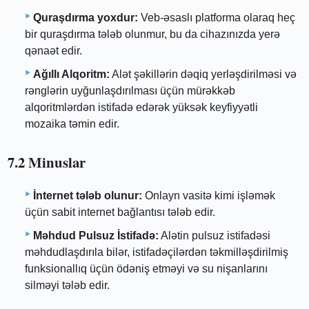
Quraşdırma yoxdur:
Veb-əsaslı platforma olaraq heç
bir quraşdırma tələb olunmur, bu da cihazınızda yerə
qənaət edir.
Ağıllı Alqoritm:
Alət şəkillərin dəqiq yerləşdirilməsi və
rənglərin uyğunlaşdırılması üçün mürəkkəb
alqoritmlərdən istifadə edərək yüksək keyfiyyətli
mozaika təmin edir.
7.2 Minuslar
İnternet tələb olunur:
Onlayn vasitə kimi işləmək
üçün sabit internet bağlantısı tələb edir.
Məhdud Pulsuz İstifadə:
Alətin pulsuz istifadəsi
məhdudlaşdırıla bilər, istifadəçilərdən təkmilləşdirilmiş
funksionallıq üçün ödəniş etməyi və su nişanlarını
silməyi tələb edir.