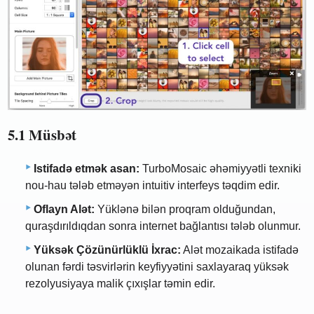
5.1 Müsbət
Istifadə etmək asan:
TurboMosaic əhəmiyyətli texniki
nou-hau tələb etməyən intuitiv interfeys təqdim edir.
Oflayn Alət:
Yüklənə bilən proqram olduğundan,
quraşdırıldıqdan sonra internet bağlantısı tələb olunmur.
Yüksək Çözünürlüklü İxrac:
Alət mozaikada istifadə
olunan fərdi təsvirlərin keyfiyyətini saxlayaraq yüksək
rezolyusiyaya malik çıxışlar təmin edir.