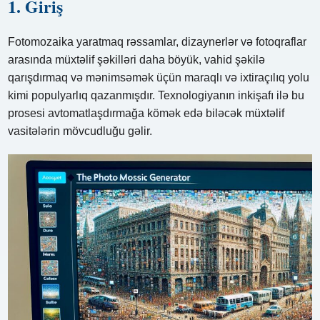
1. Giriş
Fotomozaika yaratmaq rəssamlar, dizaynerlər və fotoqraflar
arasında müxtəlif şəkilləri daha böyük, vahid şəkilə
qarışdırmaq və mənimsəmək üçün maraqlı və ixtiraçılıq yolu
kimi populyarlıq qazanmışdır. Texnologiyanın inkişafı ilə bu
prosesi avtomatlaşdırmağa kömək edə biləcək müxtəlif
vasitələrin mövcudluğu gəlir.