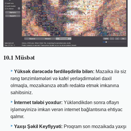
10.1 Müsbət
Yüksək dərəcədə fərdiləşdirilə bilən:
Mazaika ilə siz
rəng tənzimləmələri və kafel yerləşdirmələri daxil
olmaqla, mozaikanıza ətraflı redaktə etmək imkanına
sahibsiniz.
İnternet tələbi yoxdur:
Yükləndikdən sonra oflayn
işləməyinizə imkan verən internet bağlantısına ehtiyac
qalmır.
Yaxşı Şəkil Keyfiyyəti:
Proqram son mozaikada yaxşı