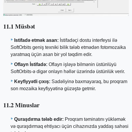
11.1 Müsbət
Istifadə etmək asan:
İstifadəçi dostu interfeysi ilə
SoftOrbits geniş texniki bilik tələb etmədən fotomozaika
yaratmaq üçün asan bir yol təqdim edir.
Oflayn İstifadə:
Oflayn işləyə bilmənin üstünlüyü
SoftOrbits-ə digər onlayn həllər üzərində üstünlük verir.
Keyfiyyətli çıxış:
Sadəliyinə baxmayaraq, bu proqram
son mozaika keyfiyyətinə güzəştə getmir.
11.2 Minuslar
Quraşdırma tələb edir:
Proqram təminatını yükləmək
və quraşdırmaq ehtiyacı üçün cihazınızda yaddaş sahəsi