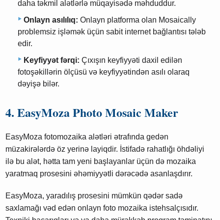
daha təkmil alətlərlə müqayisədə məhduddur.
Onlayn asılılıq:
Onlayn platforma olan Mosaically
problemsiz işləmək üçün sabit internet bağlantısı tələb
edir.
Keyfiyyət fərqi:
Çıxışın keyfiyyəti daxil edilən
fotoşəkillərin ölçüsü və keyfiyyətindən asılı olaraq
dəyişə bilər.
4. EasyMoza Photo Mosaic Maker
EasyMoza fotomozaika alətləri ətrafında gedən
müzakirələrdə öz yerinə layiqdir. İstifadə rahatlığı öhdəliyi
ilə bu alət, hətta tam yeni başlayanlar üçün də mozaika
yaratmaq prosesini əhəmiyyətli dərəcədə asanlaşdırır.
EasyMoza, yaradılış prosesini mümkün qədər sadə
saxlamağı vəd edən onlayn foto mozaika istehsalçısıdır.