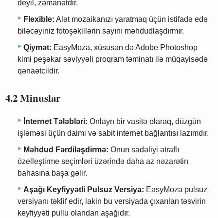
deyil, zəmanətdir.
Flexible:
Alət mozaikanızı yaratmaq üçün istifadə edə
biləcəyiniz fotoşəkillərin sayını məhdudlaşdırmır.
Qiymət:
EasyMoza, xüsusən də Adobe Photoshop
kimi peşəkar səviyyəli proqram təminatı ilə müqayisədə
qənaətcildir.
4.2 Minuslar
İnternet Tələbləri:
Onlayn bir vasitə olaraq, düzgün
işləməsi üçün daimi və sabit internet bağlantısı lazımdır.
Məhdud Fərdiləşdirmə:
Onun sadəliyi ətraflı
özelleştirme seçimləri üzərində daha az nəzarətin
bahasına başa gəlir.
Aşağı Keyfiyyətli Pulsuz Versiya:
EasyMoza pulsuz
versiyanı təklif edir, lakin bu versiyada çıxarılan təsvirin
keyfiyyəti pullu olandan aşağıdır.