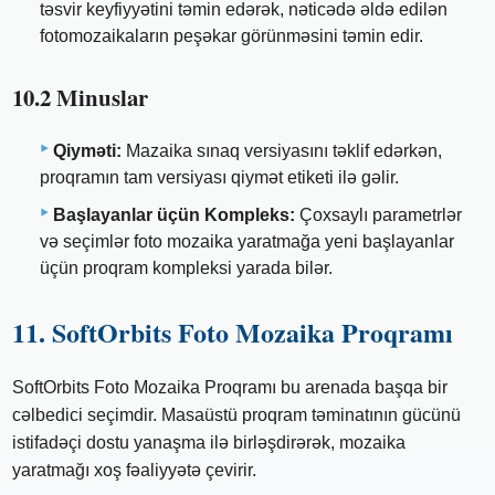
təsvir keyfiyyətini təmin edərək, nəticədə əldə edilən
fotomozaikaların peşəkar görünməsini təmin edir.
10.2 Minuslar
Qiyməti:
Mazaika sınaq versiyasını təklif edərkən,
proqramın tam versiyası qiymət etiketi ilə gəlir.
Başlayanlar üçün Kompleks:
Çoxsaylı parametrlər
və seçimlər foto mozaika yaratmağa yeni başlayanlar
üçün proqram kompleksi yarada bilər.
11. SoftOrbits Foto Mozaika Proqramı
SoftOrbits Foto Mozaika Proqramı bu arenada başqa bir
cəlbedici seçimdir. Masaüstü proqram təminatının gücünü
istifadəçi dostu yanaşma ilə birləşdirərək, mozaika
yaratmağı xoş fəaliyyətə çevirir.