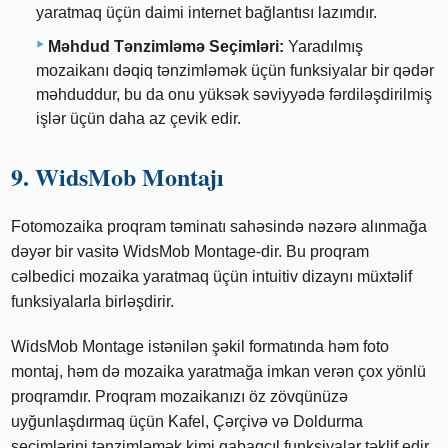
yaratmaq üçün daimi internet bağlantısı lazımdır.
Məhdud Tənzimləmə Seçimləri:
Yaradılmış
mozaikanı dəqiq tənzimləmək üçün funksiyalar bir qədər
məhduddur, bu da onu yüksək səviyyədə fərdiləşdirilmiş
işlər üçün daha az çevik edir.
9. WidsMob Montajı
Fotomozaika proqram təminatı sahəsində nəzərə alınmağa
dəyər bir vasitə WidsMob Montage-dir. Bu proqram
cəlbedici mozaika yaratmaq üçün intuitiv dizaynı müxtəlif
funksiyalarla birləşdirir.
WidsMob Montage istənilən şəkil formatında həm foto
montaj, həm də mozaika yaratmağa imkan verən çox yönlü
proqramdır. Proqram mozaikanızı öz zövqünüzə
uyğunlaşdırmaq üçün Kafel, Çərçivə və Doldurma
seçimlərini tənzimləmək kimi qabaqcıl funksiyalar təklif edir