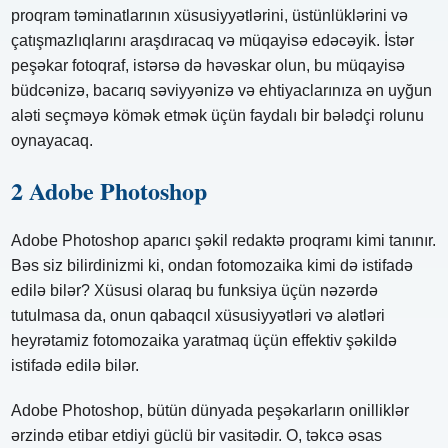
proqram təminatlarının xüsusiyyətlərini, üstünlüklərini və
çatışmazlıqlarını araşdıracaq və müqayisə edəcəyik. İstər
peşəkar fotoqraf, istərsə də həvəskar olun, bu müqayisə
büdcənizə, bacarıq səviyyənizə və ehtiyaclarınıza ən uyğun
aləti seçməyə kömək etmək üçün faydalı bir bələdçi rolunu
oynayacaq.
2 Adobe Photoshop
Adobe Photoshop aparıcı şəkil redaktə proqramı kimi tanınır.
Bəs siz bilirdinizmi ki, ondan fotomozaika kimi də istifadə
edilə bilər? Xüsusi olaraq bu funksiya üçün nəzərdə
tutulmasa da, onun qabaqcıl xüsusiyyətləri və alətləri
heyrətamiz fotomozaika yaratmaq üçün effektiv şəkildə
istifadə edilə bilər.
Adobe Photoshop, bütün dünyada peşəkarların onilliklər
ərzində etibar etdiyi güclü bir vasitədir. O, təkcə əsas