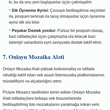
ki, bu da onu yeni başlayanlar üçün çətinləşdirir.
Dik Öyrənmə Əyrisi:
Çoxsaylı fərdiləşdirmə seçimləri
ilə, proqram təminatı ilə tanış olmayanlar üçün öyrənmə
əyrisi dik ola bilər.
Peşəkar Dəstək yoxdur:
Pulsuz bir proqram olaraq,
bəzi istifadəçilər üçün çatışmazlıq ola biləcək bəzi
ödənişli variantlarla eyni səviyyədə dəstək təklif etmir.
7. Onlayn Mozaika Aləti
Onlayn Mozaika Aləti yüksək funksionallıq və istifadə
rahatlığı təklif edən veb əsaslı fotomozaika platformalarının
müxtəlifliyini və əlçatanlığını artırır.
Picture Mosaics tərəfindən təmin edilən Onlayn Mozaika
Aləti istifadəçilərə birbaşa veb brauzerlərində
fərdiləşdirilmiş foto mozaikalarını yaratmağa imkan verir.