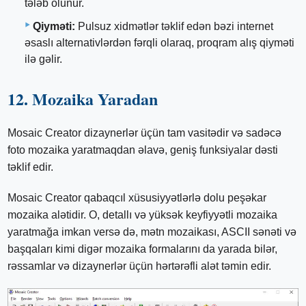
tələb olunur.
Qiyməti:
Pulsuz xidmətlər təklif edən bəzi internet
əsaslı alternativlərdən fərqli olaraq, proqram alış qiyməti
ilə gəlir.
12. Mozaika Yaradan
Mosaic Creator dizaynerlər üçün tam vasitədir və sadəcə
foto mozaika yaratmaqdan əlavə, geniş funksiyalar dəsti
təklif edir.
Mosaic Creator qabaqcıl xüsusiyyətlərlə dolu peşəkar
mozaika alətidir. O, detallı və yüksək keyfiyyətli mozaika
yaratmağa imkan versə də, mətn mozaikası, ASCII sənəti və
başqaları kimi digər mozaika formalarını da yarada bilər,
rəssamlar və dizaynerlər üçün hərtərəfli alət təmin edir.