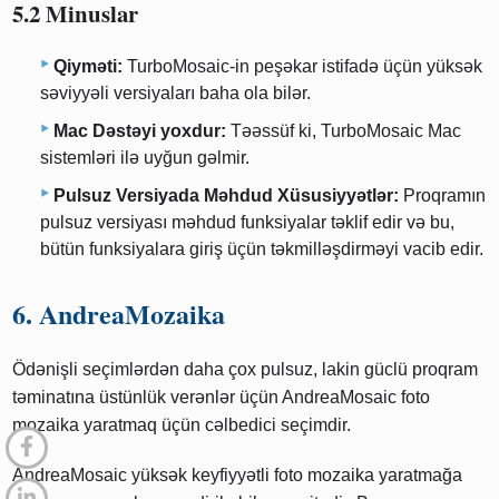
5.2 Minuslar
Qiyməti:
TurboMosaic-in peşəkar istifadə üçün yüksək
səviyyəli versiyaları baha ola bilər.
Mac Dəstəyi yoxdur:
Təəssüf ki, TurboMosaic Mac
sistemləri ilə uyğun gəlmir.
Pulsuz Versiyada Məhdud Xüsusiyyətlər:
Proqramın
pulsuz versiyası məhdud funksiyalar təklif edir və bu,
bütün funksiyalara giriş üçün təkmilləşdirməyi vacib edir.
6. AndreaMozaika
Ödənişli seçimlərdən daha çox pulsuz, lakin güclü proqram
təminatına üstünlük verənlər üçün AndreaMosaic foto
mozaika yaratmaq üçün cəlbedici seçimdir.
AndreaMosaic yüksək keyfiyyətli foto mozaika yaratmağa