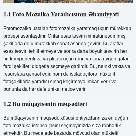
1.1 Foto Mozaika Yaradıcısının Əhəmiyyəti
Fotomozaika ustaları fotomozaika yaratmaq üçün mürəkkəb
prosesi asanlaşdırır. Onlar əsas təsviri miniatürləşdirilmiş
şəkillərlə dolu mürəkkəb sənət əsərinə çevirir. Bu alətlər
əsas təsviri təhlil etməyə və sonra daha böyük təsvirin hər
bir komponenti və ya plitəsi üçün rəng və tona uyğun gələn
fərdi şəkilləri diqqətlə seçməyə qadirdir. Bu, nəinki vaxta və
resurslara qənaət edir, həm də istifadəçilərə müxtəlif
fotoşəkillərlə yaradıcı sınaq keçirməyə imkan verir və
bununla da hər dəfə unikal nəticə verir.
1.2 Bu müqayisənin məqsədləri
Bu müqayisənin məqsədi, xüsusi ehtiyaclarınıza ən uyğun
foto mozaika istehsalçısını seçməyinizdə sizə rəhbərlik
etməkdir. Bu məqalədə bazarda mövcud olan müxtəlif