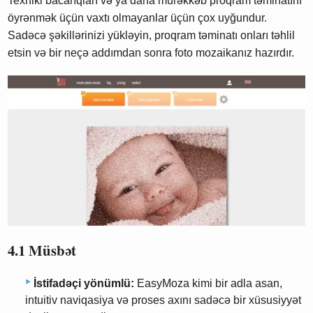
Texniki bacarıqları və ya daha mürəkkəb proqram təminatını
öyrənmək üçün vaxtı olmayanlar üçün çox uyğundur.
Sadəcə şəkillərinizi yükləyin, proqram təminatı onları təhlil
etsin və bir neçə addımdan sonra foto mozaikanız hazırdır.
4.1 Müsbət
İstifadəçi yönümlü:
EasyMoza kimi bir adla asan,
intuitiv naviqasiya və proses axını sadəcə bir xüsusiyyət