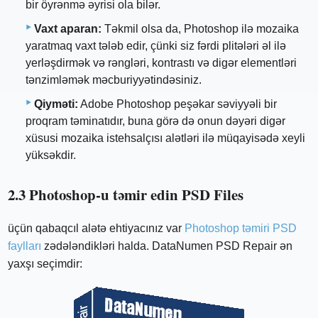
bir öyrənmə əyrisi ola bilər.
Vaxt aparan:
Təkmil olsa da, Photoshop ilə mozaika
yaratmaq vaxt tələb edir, çünki siz fərdi plitələri əl ilə
yerləşdirmək və rəngləri, kontrastı və digər elementləri
tənzimləmək məcburiyyətindəsiniz.
Qiyməti:
Adobe Photoshop peşəkar səviyyəli bir
proqram təminatıdır, buna görə də onun dəyəri digər
xüsusi mozaika istehsalçısı alətləri ilə müqayisədə xeyli
yüksəkdir.
2.3 Photoshop-u təmir edin PSD Files
üçün qabaqcıl alətə ehtiyacınız var
Photoshop təmiri PSD
faylları
zədələndikləri halda. DataNumen PSD Repair ən
yaxşı seçimdir: