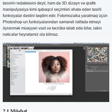
təsvirin redaktəsini deyil, həm də 3D dizayn və qrafik
manipulyasiya kimi qabaqcıl seçimləri əhatə edən təsirli
funksiyalar dəstini təqdim edir. Fotomozaika yaratmaq üçün
Photoshop-un funksiyalarından səmərəli istifadə etməyi
öyrənmək müəyyən vaxt və təcrübə tələb edə bilər, lakin
nəticələr heyrətamiz ola bilməz.
2.1 Müsbət