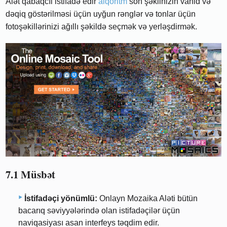
Alət qabaqcıl istifadə edir
alqoritm
son şəklinizin vahid və
dəqiq göstərilməsi üçün uyğun rənglər və tonlar üçün
fotoşəkillərinizi ağıllı şəkildə seçmək və yerləşdirmək.
7.1 Müsbət
İstifadəçi yönümlü:
Onlayn Mozaika Aləti bütün
bacarıq səviyyələrində olan istifadəçilər üçün
naviqasiyası asan interfeys təqdim edir.