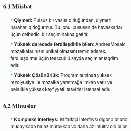
6.1 Müsbət
Qiyməti:
Pulsuz bir vasitə olduğundan, qiyməti
narahatlıq doğurmur. Bu, onu, xüsusən də həvəskarlar
üçün cəlbedici bir seçim halına gətirir.
Yüksək dərəcədə fərdiləşdirilə bilən:
AndreaMosaic,
mozaikalarınızın unikal olmasını təmin edərək,
fərdiləşdirmə üçün təəccüblü sayda seçimlər təqdim
edir.
Yüksək Çözünürlük:
Proqram təminatı yüksək
rezolyusiya ilə mozaika yaratmağa imkan verir və
beləliklə yüksək keyfiyyətli təsvirlər istehsal edir.
6.2 Minuslar
Kompleks interfeys:
İstifadəçi interfeysi digər alətlərlə
müqayisədə bir az mürəkkəb və daha az intuitiv ola bilər