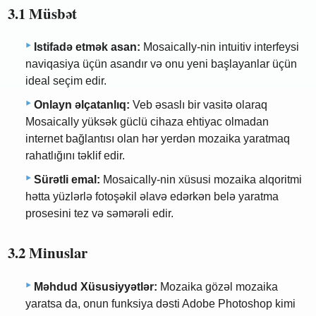
3.1 Müsbət
Istifadə etmək asan:
Mosaically-nin intuitiv interfeysi
naviqasiya üçün asandır və onu yeni başlayanlar üçün
ideal seçim edir.
Onlayn əlçatanlıq:
Veb əsaslı bir vasitə olaraq
Mosaically yüksək güclü cihaza ehtiyac olmadan
internet bağlantısı olan hər yerdən mozaika yaratmaq
rahatlığını təklif edir.
Sürətli emal:
Mosaically-nin xüsusi mozaika alqoritmi
hətta yüzlərlə fotoşəkil əlavə edərkən belə yaratma
prosesini tez və səmərəli edir.
3.2 Minuslar
Məhdud Xüsusiyyətlər:
Mozaika gözəl mozaika
yaratsa da, onun funksiya dəsti Adobe Photoshop kimi