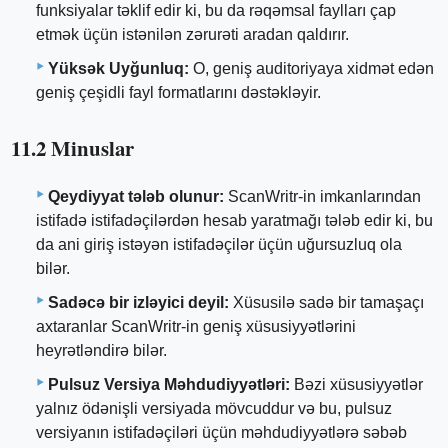
funksiyalar təklif edir ki, bu da rəqəmsal faylları çap
etmək üçün istənilən zərurəti aradan qaldırır.
Yüksək Uyğunluq:
O, geniş auditoriyaya xidmət edən
geniş çeşidli fayl formatlarını dəstəkləyir.
11.2 Minuslar
Qeydiyyat tələb olunur:
ScanWritr-in imkanlarından
istifadə istifadəçilərdən hesab yaratmağı tələb edir ki, bu
da ani giriş istəyən istifadəçilər üçün uğursuzluq ola
bilər.
Sadəcə bir izləyici deyil:
Xüsusilə sadə bir tamaşaçı
axtaranlar ScanWritr-in geniş xüsusiyyətlərini
heyrətləndirə bilər.
Pulsuz Versiya Məhdudiyyətləri:
Bəzi xüsusiyyətlər
yalnız ödənişli versiyada mövcuddur və bu, pulsuz
versiyanın istifadəçiləri üçün məhdudiyyətlərə səbəb