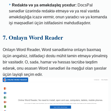
Redaktə və ya əməkdaşlıq yoxdur:
DocsPal
sənədlər üzərində redaktə etməyə və ya real vaxtda
əməkdaşlığa icazə vermir, onun yaradıcı və ya komanda
işi məqsədləri üçün istifadəsini məhdudlaşdırır.
7. Onlayn Word Reader
Onlayn Word Reader, Word sənədlərinə onlayn baxmaq
üçün əngəlsiz, istifadəçi dostu mühit təmin etməyə yönəlmiş
bir vasitədir. O, sadə, hamar və həssas təcrübə təqdim
edərək, onu əsasən Word sənədləri ilə məşğul olan şəxslər
üçün layiqli seçim edir.