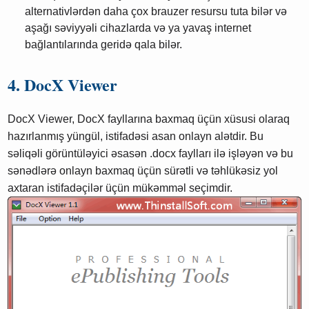
alternativlərdən daha çox brauzer resursu tuta bilər və
aşağı səviyyəli cihazlarda və ya yavaş internet
bağlantılarında geridə qala bilər.
4. DocX Viewer
DocX Viewer, DocX fayllarına baxmaq üçün xüsusi olaraq
hazırlanmış yüngül, istifadəsi asan onlayn alətdir. Bu
səliqəli görüntüləyici əsasən .docx faylları ilə işləyən və bu
sənədlərə onlayn baxmaq üçün sürətli və təhlükəsiz yol
axtaran istifadəçilər üçün mükəmməl seçimdir.