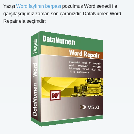
Yaxşı
Word faylının bərpası
pozulmuş Word sənədi ilə
qarşılaşdığınız zaman son çarənizdir. DataNumen Word
Repair əla seçimdir: