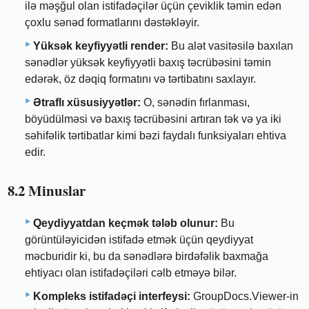
ilə məşğul olan istifadəçilər üçün çeviklik təmin edən
çoxlu sənəd formatlarını dəstəkləyir.
Yüksək keyfiyyətli render:
Bu alət vasitəsilə baxılan
sənədlər yüksək keyfiyyətli baxış təcrübəsini təmin
edərək, öz dəqiq formatını və tərtibatını saxlayır.
Ətraflı xüsusiyyətlər:
O, sənədin fırlanması,
böyüdülməsi və baxış təcrübəsini artıran tək və ya iki
səhifəlik tərtibatlar kimi bəzi faydalı funksiyaları ehtiva
edir.
8.2 Minuslar
Qeydiyyatdan keçmək tələb olunur:
Bu
görüntüləyicidən istifadə etmək üçün qeydiyyat
məcburidir ki, bu da sənədlərə birdəfəlik baxmağa
ehtiyacı olan istifadəçiləri cəlb etməyə bilər.
Kompleks istifadəçi interfeysi:
GroupDocs.Viewer-in