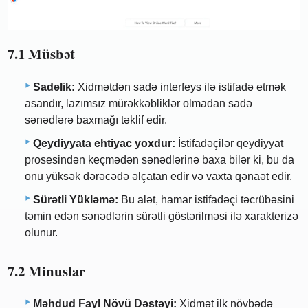
7.1 Müsbət
Sadəlik:
Xidmətdən sadə interfeys ilə istifadə etmək
asandır, lazımsız mürəkkəbliklər olmadan sadə
sənədlərə baxmağı təklif edir.
Qeydiyyata ehtiyac yoxdur:
İstifadəçilər qeydiyyat
prosesindən keçmədən sənədlərinə baxa bilər ki, bu da
onu yüksək dərəcədə əlçatan edir və vaxta qənaət edir.
Sürətli Yükləmə:
Bu alət, hamar istifadəçi təcrübəsini
təmin edən sənədlərin sürətli göstərilməsi ilə xarakterizə
olunur.
7.2 Minuslar
Məhdud Fayl Növü Dəstəyi:
Xidmət ilk növbədə