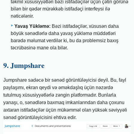
təkmil xüsusiyyətləri bəzi istifadəçilər üçün çətin görünə
bilən bir qədər mürəkkəb istifadəçi interfeysi ilə
nəticələnir.
Yavaş Yükləmə:
Bəzi istifadəçilər, xüsusən daha
böyük sənədlərlə daha yavaş yükləmə müddətləri
barədə məlumat verdilər ki, bu da problemsiz baxış
təcrübəsinə mane ola bilər.
9. Jumpshare
Jumpshare sadəcə bir sənəd görüntüləyicisi deyil. Bu, fayl
paylaşımı, ekran qeydi və əməkdaşlıq üçün nəzərdə
tutulmuş xüsusiyyətlərlə zəngin platformadır. Bunlarla
yanaşı, o, sənədlərə baxmaq imkanlarından daha çoxunu
axtaran istifadəçilər üçün mükəmməl olan yüksək səviyyəli
sənəd görüntüləyicisini ehtiva edir.