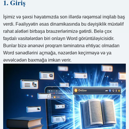
1. Giriş
İşimiz və şəxsi həyatımızda son illərdə rəqəmsal inqilab baş
verdi. Fəaliyyətin əsas dinamikasında bu dəyişiklik müxtəlif
rahat alətləri birbaşa brauzerlərimizə gətirdi. Belə çox
faydalı vasitələrdən biri onlayn Word görüntüləyicisidir.
Bunlar bizə ənənəvi proqram təminatına ehtiyac olmadan
Word sənədlərini açmağa, nəzərdən keçirməyə və ya
əvvəlcədən baxmağa imkan verir.