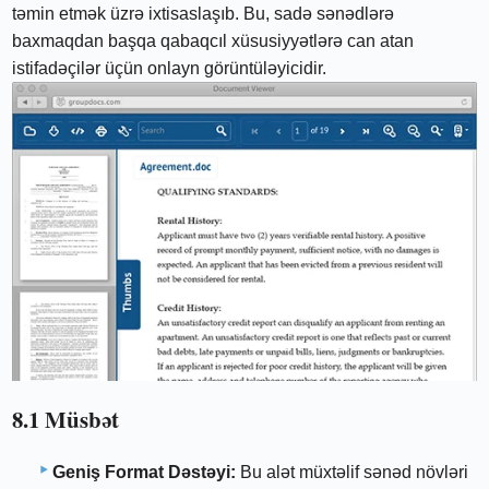
təmin etmək üzrə ixtisaslaşıb. Bu, sadə sənədlərə
baxmaqdan başqa qabaqcıl xüsusiyyətlərə can atan
istifadəçilər üçün onlayn görüntüləyicidir.
8.1 Müsbət
Geniş Format Dəstəyi:
Bu alət müxtəlif sənəd növləri