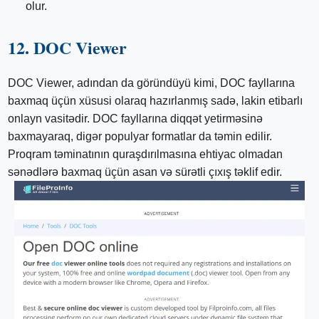
olur.
12. DOC Viewer
DOC Viewer, adından da göründüyü kimi, DOC fayllarına
baxmaq üçün xüsusi olaraq hazırlanmış sadə, lakin etibarlı
onlayn vasitədir. DOC fayllarına diqqət yetirməsinə
baxmayaraq, digər populyar formatlar da təmin edilir.
Proqram təminatının quraşdırılmasına ehtiyac olmadan
sənədlərə baxmaq üçün asan və sürətli çıxış təklif edir.