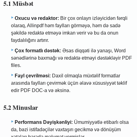
5.1 Müsbət
Oxucu və redaktor:
Bir çox onlayn izləyicidən fərqli
olaraq, Allinpdf həm faylları görməyə, həm də sadə
şəkildə redaktə etməyə imkan verir və bu da onun
faydalılığını artırır.
Çox formatlı dəstək:
Əsas diqqəti ilə yanaşı, Word
sənədlərinə baxmağı və redaktə etməyi dəstəkləyir PDF
files.
Fayl çevrilməsi:
Daxil olmaqla müxtəlif formatlar
arasında faylları çevirmək üçün əlavə xüsusiyyət təklif
edir PDF DOC-a və əksinə.
5.2 Minuslar
Performans Dəyişkənliyi:
Ümumiyyətlə etibarlı olsa
da, bəzi istifadəçilər vaxtaşırı gecikmə və dönüşüm
xətaları barədə məlumat vermişlər.