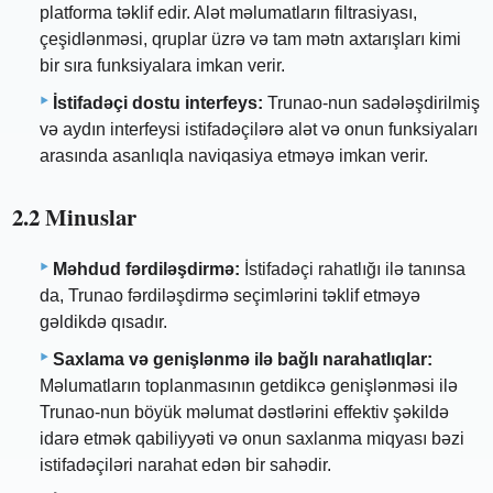
platforma təklif edir. Alət məlumatların filtrasiyası,
çeşidlənməsi, qruplar üzrə və tam mətn axtarışları kimi
bir sıra funksiyalara imkan verir.
İstifadəçi dostu interfeys:
Trunao-nun sadələşdirilmiş
və aydın interfeysi istifadəçilərə alət və onun funksiyaları
arasında asanlıqla naviqasiya etməyə imkan verir.
2.2 Minuslar
Məhdud fərdiləşdirmə:
İstifadəçi rahatlığı ilə tanınsa
da, Trunao fərdiləşdirmə seçimlərini təklif etməyə
gəldikdə qısadır.
Saxlama və genişlənmə ilə bağlı narahatlıqlar:
Məlumatların toplanmasının getdikcə genişlənməsi ilə
Trunao-nun böyük məlumat dəstlərini effektiv şəkildə
idarə etmək qabiliyyəti və onun saxlanma miqyası bəzi
istifadəçiləri narahat edən bir sahədir.