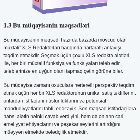
1.3 Bu müqayisənin məqsədləri
Bu müqayisənin məqsədi hazırda bazarda mövcud olan
müxtəlif XLS Redaktorları haqqında hərtərəfli anlayışı
təqdim etməkdir. Seçmək üçün çoxlu XLS redaktə alətləri
ilə, hər biri müxtəlif funksiya və funksiyaları tələb edir,
tələblərinizə ən uyğun olanı tapmaq çətin görünə bilər.
Bu müqayisə zamanı oxuculara hərtərəfli perspektiv təqdim
etmək üçün hər bir XLS redaktorunun unikal satış təkliflərini,
onlardan istifadənin üstünlüklərini və potensial
məhdudiyyətlərini təhlil edəcəyik. Son məqsəd istifadəçilərə
hansı alətin nəinki cavab verdiyini, həm də onların cari
əməliyyat ehtiyaclarını və peşəkar səylərini artırdığını
müəyyən etməkdə bələdçilik etməkdir.