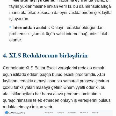
Məhdud fayl yükləmə:
Platforma eyni anda yalnız bir
faylın yüklənməsinə imkan verir ki, bu da məhsuldarlığa
mane ola bilər, xüsusən də eyni vaxtda birdən çox faylla
işləyərkən.
İnternetdən asılıdır:
Onlayn redaktor olduğundan,
problemsiz işləmək üçün sabit internet bağlantısı tələb
olunur.
4. XLS Redaktorunu birləşdirin
Conholdate XLS Editor Excel vərəqlərini redaktə etmək
üçün istifadə edilən başqa bulud əsaslı proqramdır. XLS
fayllarını redaktə etməyi asan və səmərəli prosesə çevirən
çoxlu funksiyaları masaya gətirir. Əhəmiyyətli odur ki, bu
alət istifadəçilərə hər hansı əlavə proqram təminatının
quraşdırılmasını tələb etmədən onlayn iş vərəqlərini pulsuz
redaktə etməyə imkan verir.