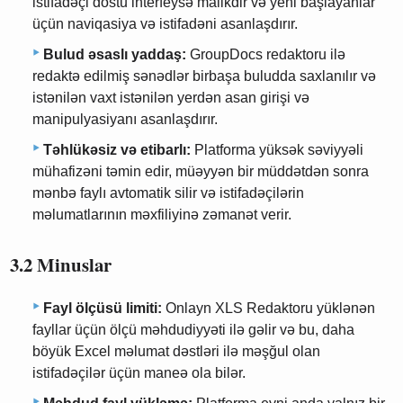
istifadəçi dostu interfeysə malikdir və yeni başlayanlar
üçün naviqasiya və istifadəni asanlaşdırır.
Bulud əsaslı yaddaş:
GroupDocs redaktoru ilə
redaktə edilmiş sənədlər birbaşa buludda saxlanılır və
istənilən vaxt istənilən yerdən asan girişi və
manipulyasiyanı asanlaşdırır.
Təhlükəsiz və etibarlı:
Platforma yüksək səviyyəli
mühafizəni təmin edir, müəyyən bir müddətdən sonra
mənbə faylı avtomatik silir və istifadəçilərin
məlumatlarının məxfiliyinə zəmanət verir.
3.2 Minuslar
Fayl ölçüsü limiti:
Onlayn XLS Redaktoru yüklənən
fayllar üçün ölçü məhdudiyyəti ilə gəlir və bu, daha
böyük Excel məlumat dəstləri ilə məşğul olan
istifadəçilər üçün maneə ola bilər.