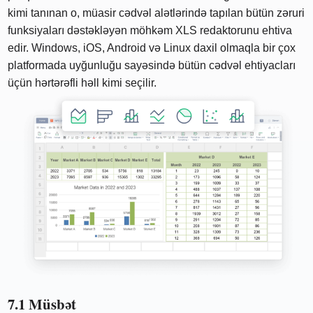
kimi tanınan o, müasir cədvəl alətlərində tapılan bütün zəruri
funksiyaları dəstəkləyən möhkəm XLS redaktorunu ehtiva
edir. Windows, iOS, Android və Linux daxil olmaqla bir çox
platformada uyğunluğu sayəsində bütün cədvəl ehtiyacları
üçün hərtərəfli həll kimi seçilir.
7.1 Müsbət