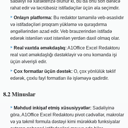
sadəliyi ilə xarakterizə olunur ki, bu da onu son dərəcə
rahat edir və təcrübəsiz istifadəçilər üçün əla seçimdir.
Onlayn platforma:
Bu redaktor tamamilə veb-əsaslıdır
və istifadəçiləri proqram yükləmə və quraşdırma
əngəllərindən azad edir. Veb brauzerindən istifadə
edərək istənilən vaxt istənilən yerdən daxil olmaq olar.
Real vaxtda əməkdaşlıq:
A1Office Excel Redaktoru
real vaxt əməkdaşlığı dəstəkləyir və onu komanda işi
üçün əlverişli edir.
Çox formatlar üçün dəstək:
O, çox yönlülük təklif
edərək, çoxlu fayl formatları ilə işləməyə qadirdir.
8.2 Minuslar
Məhdud inkişaf etmiş xüsusiyyətlər:
Sadəliyinə
görə, A1Office Excel Redaktoru pivot cədvəllər, makrolar
və ya təkmil formula dəstəyi kimi mürəkkəb funksiyalar