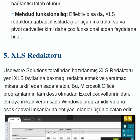
bağlantısı tələb olunur.
Məhdud funksionallıq:
Effektiv olsa da, XLS
redaktoru qabaqcıl istifadəçilər üçün makrolar və ya
pivot cədvəllər kimi daha çox funksionallıqdan faydalana
bilər.
5. XLS Redaktoru
Userware Solutions tərəfindən hazırlanmış XLS Redaktoru
yeni XLS fayllarına baxmaq, redaktə etmək və yaratmaq
imkanı təklif edən sadə alətdir. Bu, Microsoft Office
proqramlarının tam dəsti olmadan Excel cədvəllərini idarə
etməyə imkan verən sadə Windows proqramıdır və onu
əsas cədvəl imkanlarına ehtiyacı olanlar üçün əlçatan edir.