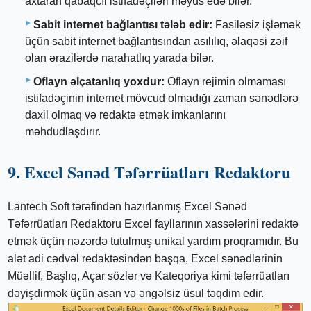
axtaran qabaqcıl istifadəçiləri məyus edə bilər.
Sabit internet bağlantısı tələb edir:
Fasiləsiz işləmək
üçün sabit internet bağlantısından asılılıq, əlaqəsi zəif
olan ərazilərdə narahatlıq yarada bilər.
Oflayn əlçatanlıq yoxdur:
Oflayn rejimin olmaması
istifadəçinin internet mövcud olmadığı zaman sənədlərə
daxil olmaq və redaktə etmək imkanlarını
məhdudlaşdırır.
9. Excel Sənəd Təfərrüatları Redaktoru
Lantech Soft tərəfindən hazırlanmış Excel Sənəd
Təfərrüatları Redaktoru Excel fayllarının xassələrini redaktə
etmək üçün nəzərdə tutulmuş unikal yardım proqramıdır. Bu
alət adi cədvəl redaktəsindən başqa, Excel sənədlərinin
Müəllif, Başlıq, Açar sözlər və Kateqoriya kimi təfərrüatları
dəyişdirmək üçün asan və əngəlsiz üsul təqdim edir.