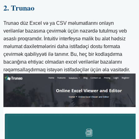
2. Trunao
Trunao düz Excel və ya CSV məlumatlarını onlayn
verilənlər bazasına çevirmək üçün nəzərdə tutulmuş veb
əsaslı proqramdır. İntuitiv interfeysə malik bu alət hədsiz
məlumat daxiletmələrini daha istifadəçi dostu formata
çevirmək qabiliyyəti ilə tanınır. Bu, heç bir kodlaşdırma
bacarığına ehtiyac olmadan excel verilənlər bazalarını
rəqəmsallaşdırmaq istəyən istifadəçilər üçün əla vasitədir.