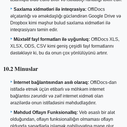
Saxlama xidmətləri ilə inteqrasiya:
OffiDocs
əlçatanlığı və əməkdaşlığı gücləndirən Google Drive və
Dropbox kimi məşhur bulud saxlama xidmətləri ilə
inteqrasiyanı təmin edir.
Müxtəlif fayl formatları ilə uyğunluq:
OffiDocs XLS,
XLSX, ODS, CSV kimi geniş çeşidli fayl formatlarını
dəstəkləyir ki, bu da onun çox yönlülüyünü artırır.
10.2 Minuslar
İnternet bağlantısından asılı olaraq:
OffiDocs-dan
istifadə etmək üçün etibarlı və möhkəm internet
bağlantısı zəruridir və zəif internet xidməti olan
ərazilərdə onun istifadəsini məhdudlaşdırır.
Məhdud Oflayn Funksionallıq:
Veb əsaslı bir alət
olduğundan, oflayn funksionallığın olmaması oflayn
olduqda sənədlərlə işləmək qabiliyyətinə mane olur.