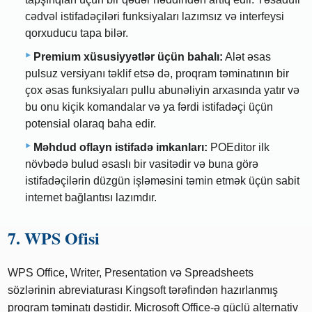
cədvəl istifadəçiləri funksiyaları lazımsız və interfeysi
qorxuducu tapa bilər.
Premium xüsusiyyətlər üçün bahalı:
Alət əsas
pulsuz versiyanı təklif etsə də, proqram təminatının bir
çox əsas funksiyaları pullu abunəliyin arxasında yatır və
bu onu kiçik komandalar və ya fərdi istifadəçi üçün
potensial olaraq baha edir.
Məhdud oflayn istifadə imkanları:
POEditor ilk
növbədə bulud əsaslı bir vasitədir və buna görə
istifadəçilərin düzgün işləməsini təmin etmək üçün sabit
internet bağlantısı lazımdır.
7. WPS Ofisi
WPS Office, Writer, Presentation və Spreadsheets
sözlərinin abreviaturası Kingsoft tərəfindən hazırlanmış
proqram təminatı dəstidir. Microsoft Office-ə güclü alternativ