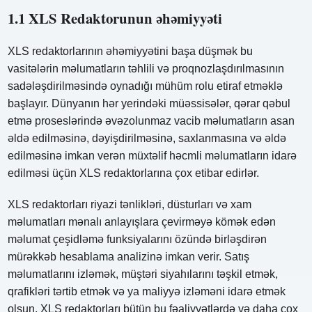
1.1 XLS Redaktorunun əhəmiyyəti
XLS redaktorlarının əhəmiyyətini başa düşmək bu
vasitələrin məlumatların təhlili və proqnozlaşdırılmasının
sadələşdirilməsində oynadığı mühüm rolu etiraf etməklə
başlayır. Dünyanın hər yerindəki müəssisələr, qərar qəbul
etmə proseslərində əvəzolunmaz vacib məlumatların asan
əldə edilməsinə, dəyişdirilməsinə, saxlanmasına və əldə
edilməsinə imkan verən müxtəlif həcmli məlumatların idarə
edilməsi üçün XLS redaktorlarına çox etibar edirlər.
XLS redaktorları riyazi tənlikləri, düsturları və xam
məlumatları mənalı anlayışlara çevirməyə kömək edən
məlumat çeşidləmə funksiyalarını özündə birləşdirən
mürəkkəb hesablama analizinə imkan verir. Satış
məlumatlarını izləmək, müştəri siyahılarını təşkil etmək,
qrafikləri tərtib etmək və ya maliyyə izləməni idarə etmək
olsun, XLS redaktorları bütün bu fəaliyyətlərdə və daha çox