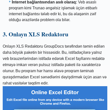
İnternet bağlantısından asılı olaraq:
Veb əsaslı
proqram kimi Trunao əngəlsiz işləmək üçün etibarlı
internet bağlantısı tələb edir ki, bu da əlaqənin zəif
olduğu ərazilərdə problem ola bilər.
3. Onlayn XLS Redaktoru
Onlayn XLS Redaktoru GroupDocs tərəfindən təmin edilən
daha böyük paketin bir hissəsidir. Bu, istifadəçilərə yalnız
veb brauzerlərindən istifadə edərək Excel fayllarını redaktə
etməyə imkan verən pulsuz istifadə paketi ilə xarakterizə
olunur. Bu proqram hər hansı əlavə proqram təminatı
quraşdırmadan Excel sənədlərini dəyişdirmək üçün asan və
rahat vasitələr təqdim edir.