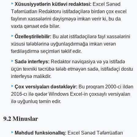
Xüsusiyyətlərin kütləvi redaktəsi:
Excel Sənəd
Təfərrüatları Redaktoru istifadəçilərə birdən çox excel
faylının xassələrini dəyişməyə imkan verir ki, bu da
vaxta qənaət edə bilər.
Özelleştirilebilir:
Bu alət istifadəçilərə fayl xassələrini
xüsusi tələblərinə uyğunlaşdırmağa imkan verən
fərdiləşdirmə seçimləri təklif edir.
Sadə interfeys:
Redaktor naviqasiya və ya istifadə
üçün texniki təcrübə tələb etməyən sadə, istifadəçi dostu
interfeysə malikdir.
Çox versiyaları dəstəkləyir:
Bu proqram 2000-ci ildən
2016-cı ilə qədər Windows Excel-in çoxsaylı versiyaları
ilə uyğunluq təmin edir.
9.2 Minuslar
Məhdud funksionallıq:
Excel Sənəd Təfərrüatları