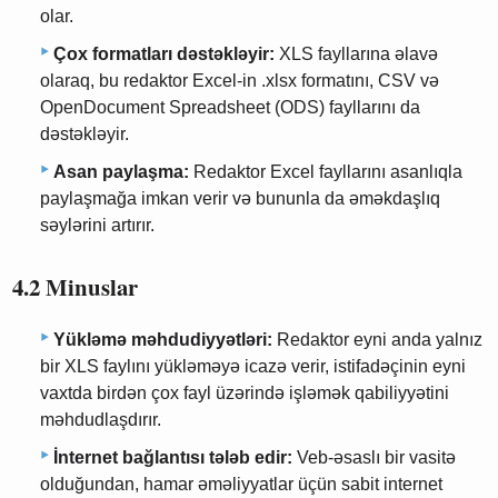
olar.
Çox formatları dəstəkləyir:
XLS fayllarına əlavə
olaraq, bu redaktor Excel-in .xlsx formatını, CSV və
OpenDocument Spreadsheet (ODS) fayllarını da
dəstəkləyir.
Asan paylaşma:
Redaktor Excel fayllarını asanlıqla
paylaşmağa imkan verir və bununla da əməkdaşlıq
səylərini artırır.
4.2 Minuslar
Yükləmə məhdudiyyətləri:
Redaktor eyni anda yalnız
bir XLS faylını yükləməyə icazə verir, istifadəçinin eyni
vaxtda birdən çox fayl üzərində işləmək qabiliyyətini
məhdudlaşdırır.
İnternet bağlantısı tələb edir:
Veb-əsaslı bir vasitə
olduğundan, hamar əməliyyatlar üçün sabit internet