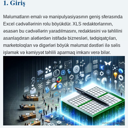
1. Giriş
Məlumatların emalı və manipulyasiyasının geniş sferasında
Excel cədvəllərinin rolu böyükdür. XLS redaktorlarının,
əsasən bu cədvəllərin yaradılmasını, redaktəsini və təhlilini
asanlaşdıran alətlərdən istifadə biznesləri, tədqiqatçıları,
marketoloqları və digərləri böyük məlumat dəstləri ilə səlis
işləmək və kəmiyyət təhlili aparmaq imkanı verə bilər.