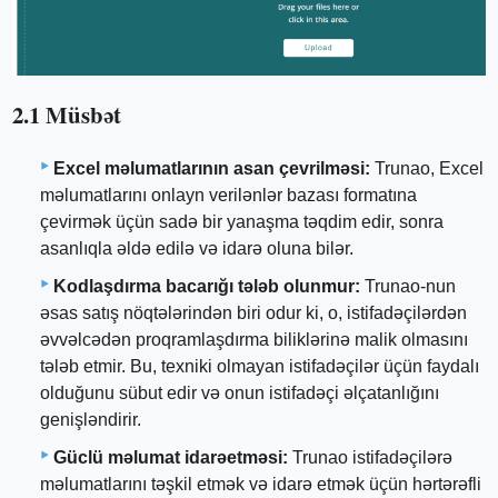
2.1 Müsbət
Excel məlumatlarının asan çevrilməsi:
Trunao, Excel
məlumatlarını onlayn verilənlər bazası formatına
çevirmək üçün sadə bir yanaşma təqdim edir, sonra
asanlıqla əldə edilə və idarə oluna bilər.
Kodlaşdırma bacarığı tələb olunmur:
Trunao-nun
əsas satış nöqtələrindən biri odur ki, o, istifadəçilərdən
əvvəlcədən proqramlaşdırma biliklərinə malik olmasını
tələb etmir. Bu, texniki olmayan istifadəçilər üçün faydalı
olduğunu sübut edir və onun istifadəçi əlçatanlığını
genişləndirir.
Güclü məlumat idarəetməsi:
Trunao istifadəçilərə
məlumatlarını təşkil etmək və idarə etmək üçün hərtərəfli