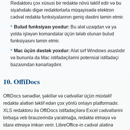
Redaktoru çox xüsusi bir redaktə növü təklif edir və bu
siyahıdakı digər redaktorlarla müqayisədə elektron
cədvəl redaktə funksiyalarının geniş dəstini təmin etmir.
Bulud funksiyası yoxdur:
Bu alət uzaqdan və ya
yolda işləyən komandalar üçün tələb olunan bulud
funksiyasını təmin etmir.
Mac üçün dəstək yoxdur:
Alət sırf Windows əsaslıdır
və bununla da Mac istifadəçilərini potensial istifadəçi
bazasından kənarlaşdırır.
10. OffiDocs
OffiDocs sənədlər, şəkillər və cədvəllər üçün müxtəlif
redaktə alətləri təklif edən çox yönlü onlayn platformadır.
XLS redaktoru ilə OffiDocs istifadəçilərə Excel cədvəllərini
birbaşa veb brauzerində yaratmağa, redaktə etməyə və
idarə etməyə imkan verir. LibreOffice-in cədvəl alətinə