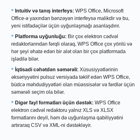
Intuitiv və tanış interfeys:
WPS Office, Microsoft
Office-ə yaxından bənzəyən interfeysə malikdir və bu,
yeni istifadəçilər üçün uyğunlaşmağı asanlaşdırır.
Platforma uyğunluğu:
Bir çox elektron cədvəl
redaktorlarından fərqli olaraq, WPS Office çox yönlü və
hər şeyi əhatə edən bir alət olan bir çox platformada
işlədilə bilər.
İqtisadi cəhətdən səmərəli:
Xüsusiyyətlərinin
əksəriyyətini pulsuz versiyada təklif edən WPS Office,
büdcə məhdudiyyətləri olan müəssisələr və fərdlər üçün
səmərəli seçim ola bilər.
Digər fayl formatları üçün dəstək:
WPS Office
elektron cədvəl redaktoru yalnız XLS və XLSX
formatlarını deyil, həm də uyğunlaşma qabiliyyətini
artıraraq CSV və XML-ni dəstəkləyir.