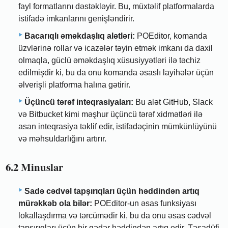
fayl formatlarını dəstəkləyir. Bu, müxtəlif platformalarda
istifadə imkanlarını genişləndirir.
Bacarıqlı əməkdaşlıq alətləri:
POEditor, komanda
üzvlərinə rollar və icazələr təyin etmək imkanı da daxil
olmaqla, güclü əməkdaşlıq xüsusiyyətləri ilə təchiz
edilmişdir ki, bu da onu komanda əsaslı layihələr üçün
əlverişli platforma halına gətirir.
Üçüncü tərəf inteqrasiyaları:
Bu alət GitHub, Slack
və Bitbucket kimi məşhur üçüncü tərəf xidmətləri ilə
asan inteqrasiya təklif edir, istifadəçinin mümkünlüyünü
və məhsuldarlığını artırır.
6.2 Minuslar
Sadə cədvəl tapşırıqları üçün həddindən artıq
mürəkkəb ola bilər:
POEditor-un əsas funksiyası
lokallaşdırma və tərcümədir ki, bu da onu əsas cədvəl
tapşırıqları üçün bir qədər həddindən artıq edir. Təsadüfi