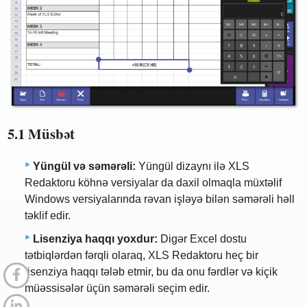
5.1 Müsbət
Yüngül və səmərəli:
Yüngül dizaynı ilə XLS
Redaktoru köhnə versiyalar da daxil olmaqla müxtəlif
Windows versiyalarında rəvan işləyə bilən səmərəli həll
təklif edir.
Lisenziya haqqı yoxdur:
Digər Excel dostu
tətbiqlərdən fərqli olaraq, XLS Redaktoru heç bir
lisenziya haqqı tələb etmir, bu da onu fərdlər və kiçik
müəssisələr üçün səmərəli seçim edir.