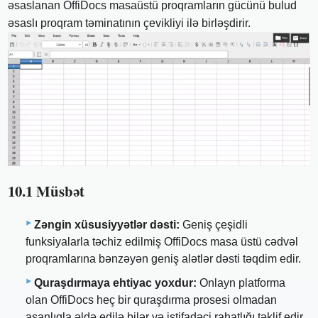
əsaslanan OffiDocs masaüstü proqramların gücünü bulud
əsaslı proqram təminatının çevikliyi ilə birləşdirir.
10.1 Müsbət
Zəngin xüsusiyyətlər dəsti:
Geniş çeşidli
funksiyalarla təchiz edilmiş OffiDocs masa üstü cədvəl
proqramlarına bənzəyən geniş alətlər dəsti təqdim edir.
Quraşdırmaya ehtiyac yoxdur:
Onlayn platforma
olan OffiDocs heç bir quraşdırma prosesi olmadan
asanlıqla əldə edilə bilər və istifadəçi rahatlığı təklif edir.