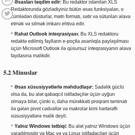
Əsasları təqdim edir:
Bu redaktor istənilən XLS
Redaktorunda gözlədiyiniz bütün əsas funksiyaları, o
cümlədən düsturlar, mətn formatı, sətir və sütunları əlavə
etmək və silmək imkanı ehtiva edir.
Rahat Outlook inteqrasiyası:
Bu XLS redaktoru
redaktə edilmiş faylların e-poçtla asanlıqla paylaşılması
üçün Microsoft Outlook ilə qüsursuz inteqrasiyanın əlavə
faydasına malikdir.
5.2 Minuslar
Əsas xüsusiyyətlərlə məhdudlaşır:
Sadəlik güclü
olsa da, bu alət qabaqcıl istifadəçilər üçün uyğun
olmaya bilər, çünki o, daha mürəkkəb proqram təminatı
ilə gələn pivot cədvəllər və makrolar kimi hərtərəfli
xüsusiyyətlərə malik deyil.
Yalnız Windows tətbiqi:
Bu alət yalnız Windows üçün
yaradılmışdır və Mac və ya Linux istifadəçiləri üçün