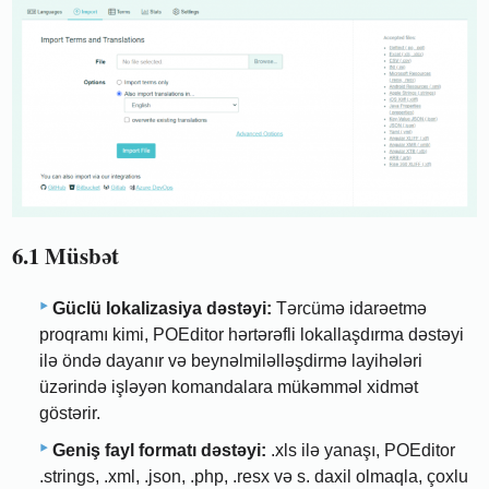
6.1 Müsbət
Güclü lokalizasiya dəstəyi:
Tərcümə idarəetmə
proqramı kimi, POEditor hərtərəfli lokallaşdırma dəstəyi
ilə öndə dayanır və beynəlmiləlləşdirmə layihələri
üzərində işləyən komandalara mükəmməl xidmət
göstərir.
Geniş fayl formatı dəstəyi:
.xls ilə yanaşı, POEditor
.strings, .xml, .json, .php, .resx və s. daxil olmaqla, çoxlu