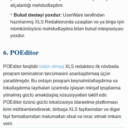
əlçatanlığı məhdudlaşdırır.
Bulud dəstəyi yoxdur:
UserWare tərəfindən
hazırlanmış XLS Redaktorunda uzaqdan və ya birgə işin
mümkünlüyünü məhdudlaşdıra bilən bulud inteqrasiyası
yoxdur.
6. POEditor
POEditor fərqlidir
üstün olmaq
XLS redaktoru ilk növbədə
proqram təminatının tərcüməsini asanlaşdırmaq üçün
yaradılmışdır. Bu onlayn proqram beynəlmiləlləşdirmə və
lokallaşdırma layihələri üzərində işləyən inkişaf qruplarına
yönəlmiş güclü əməkdaşlıq xüsusiyyətləri təklif edir.
POEditor özünü güclü lokalizasiya idarəetmə platforması
kimi möhkəmləndirərək, birbaşa XLS fayllarından və digər
fayl formatlarından məlumatları idxal və ixrac etmək imkanı
verir.