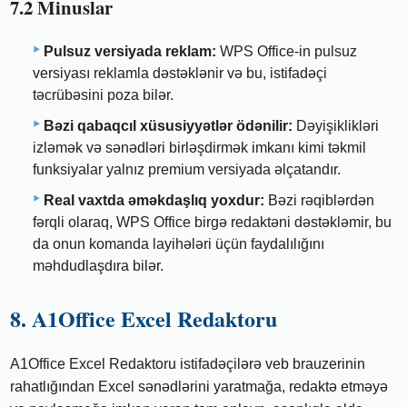
7.2 Minuslar
Pulsuz versiyada reklam:
WPS Office-in pulsuz
versiyası reklamla dəstəklənir və bu, istifadəçi
təcrübəsini poza bilər.
Bəzi qabaqcıl xüsusiyyətlər ödənilir:
Dəyişiklikləri
izləmək və sənədləri birləşdirmək imkanı kimi təkmil
funksiyalar yalnız premium versiyada əlçatandır.
Real vaxtda əməkdaşlıq yoxdur:
Bəzi rəqiblərdən
fərqli olaraq, WPS Office birgə redaktəni dəstəkləmir, bu
da onun komanda layihələri üçün faydalılığını
məhdudlaşdıra bilər.
8. A1Office Excel Redaktoru
A1Office Excel Redaktoru istifadəçilərə veb brauzerinin
rahatlığından Excel sənədlərini yaratmağa, redaktə etməyə