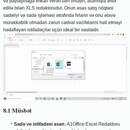
və paylaşmağa imkan verən tam onlayn, asanlıqla əldə
edilə bilən XLS redaktorudur. Onun əsas satış nöqtəsi
sadəliyi və sadə işləməsi ətrafında fırlanır və onu əlavə
mürəkkəblik olmadan zəruri cədvəl vəzifələrini həll etməyi
hədəfləyən istifadəçilər üçün ideal bir vasitədir.
8.1 Müsbət
Sadə və istifadəsi asan:
A1Office Excel Redaktoru