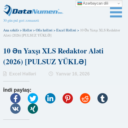
Azərbaycan dili
30 gün pul geri zəmanəti
Ana səhifə
>
Həllər
>
Ofis həlləri
>
Excel Həlləri
>
10 Ən Yaxşı XLS Redaktor
Aləti (2026) [PULSUZ YÜKLƏ]
10 Ən Yaxşı XLS Redaktor Aləti
(2026) [PULSUZ YÜKLƏ]
Excel Həlləri
Yanvar 16, 2026
İndi paylaş: