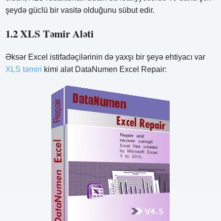
şeydə güclü bir vasitə olduğunu sübut edir.
1.2 XLS Təmir Aləti
Əksər Excel istifadəçilərinin də yaxşı bir şeyə ehtiyacı var
XLS təmiri
kimi alət DataNumen Excel Repair: