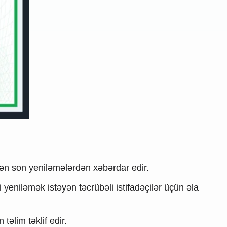
i ən son yeniləmələrdən xəbərdar edir.
yeniləmək istəyən təcrübəli istifadəçilər üçün əla
əlim təklif edir.