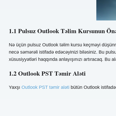
1.1 Pulsuz Outlook Təlim Kursunun Ön
Nə üçün pulsuz Outlook təlim kursu keçməyi düşünməli
necə səmərəli istifadə edəcəyinizi biləsiniz. Bu puls
xüsusiyyətləri haqqında anlayışınızı artıracaq. Bu a
1.2 Outlook PST Təmir Aləti
Yaxşı
Outlook PST təmir aləti
bütün Outlook istifad