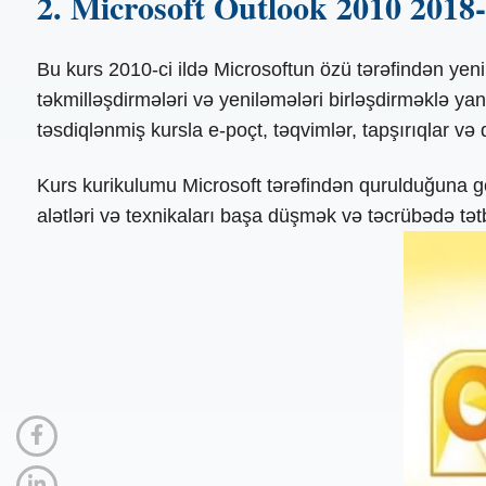
2. Microsoft Outlook 2010 2018-c
Bu kurs 2010-ci ildə Microsoftun özü tərəfindən yenil
təkmilləşdirmələri və yeniləmələri birləşdirməklə yan
təsdiqlənmiş kursla e-poçt, təqvimlər, tapşırıqlar və
Kurs kurikulumu Microsoft tərəfindən qurulduğuna gör
alətləri və texnikaları başa düşmək və təcrübədə tətb