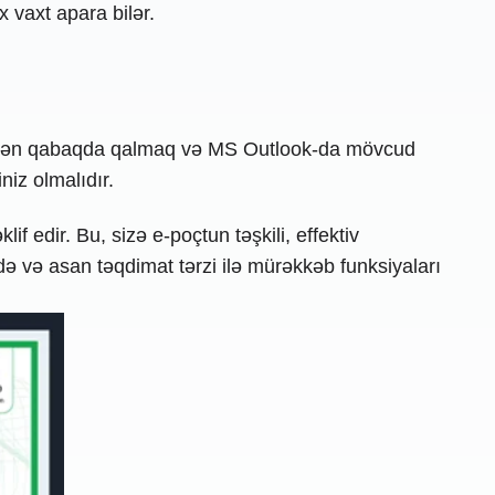
x vaxt apara bilər.
əyridən qabaqda qalmaq və MS Outlook-da mövcud
iz olmalıdır.
f edir. Bu, sizə e-poçtun təşkili, effektiv
ə və asan təqdimat tərzi ilə mürəkkəb funksiyaları