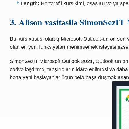
Length:
Hərtərəfli kurs kimi, əsasları və ya sp
3. Alison vasitəsilə SimonSezIT
Bu kurs xüsusi olaraq Microsoft Outlook-un ən son 
olan ən yeni funksiyaları mənimsəmək istəyirsinizsə
SimonSezIT Microsoft Outlook 2021, Outlook-un ən son 
cədvəlləşdirmə, tapşırıqların idarə edilməsi və dah
hətta yeni başlayanlar üçün belə başa düşmək asanl