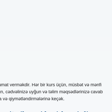
umat verməkdir. Hər bir kurs üçün, müsbət və mənfi
ğun, cədvəlinizə uyğun və təlim məqsədlərinizə cavab
a və qiymətləndirmələrinə keçək.