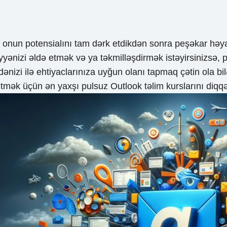
, onun potensialını tam dərk etdikdən sonra peşəkar həya
yənizi əldə etmək və ya təkmilləşdirmək istəyirsinizsə,
 dənizi ilə ehtiyaclarınıza uyğun olanı tapmaq çətin ola b
mək üçün ən yaxşı pulsuz Outlook təlim kurslarını diqq