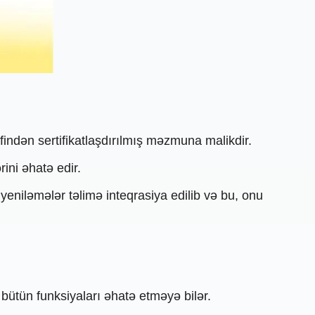
əfindən sertifikatlaşdırılmış məzmuna malikdir.
ni əhatə edir.
eniləmələr təlimə inteqrasiya edilib və bu, onu
bütün funksiyaları əhatə etməyə bilər.