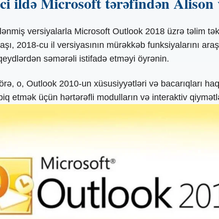
i ildə Microsoft tərəfindən Alison v
ənmiş versiyalarla Microsoft Outlook 2018 üzrə təlim təkli
aşı, 2018-cu il versiyasının mürəkkəb funksiyalarını araş
 qeydlərdən səmərəli istifadə etməyi öyrənin.
ə, o, Outlook 2010-un xüsusiyyətləri və bacarıqları haqqı
iq etmək üçün hərtərəfli modulların və interaktiv qiymətlə